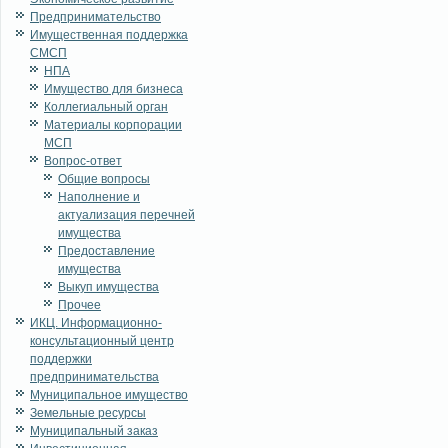
Предпринимательство
Имущественная поддержка
СМСП
НПА
Имущество для бизнеса
Коллегиальный орган
Материалы корпорации
МСП
Вопрос-ответ
Общие вопросы
Наполнение и
актуализация перечней
имущества
Предоставление
имущества
Выкуп имущества
Прочее
ИКЦ. Информационно-
консультационный центр
поддержки
предпринимательства
Муниципальное имущество
Земельные ресурсы
Муниципальный заказ