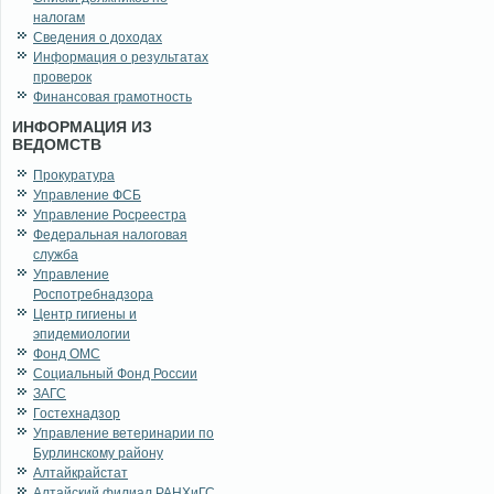
налогам
Сведения о доходах
Информация о результатах
проверок
Финансовая грамотность
ИНФОРМАЦИЯ ИЗ
ВЕДОМСТВ
Прокуратура
Управление ФСБ
Управление Росреестра
Федеральная налоговая
служба
Управление
Роспотребнадзора
Центр гигиены и
эпидемиологии
Фонд ОМС
Социальный Фонд России
ЗАГС
Гостехнадзор
Управление ветеринарии по
Бурлинскому району
Алтайкрайстат
Алтайский филиал РАНХиГС