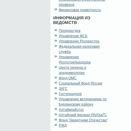
проверок
Финансовая грамотность
ИНФОРМАЦИЯ ИЗ
ВЕДОМСТВ
Прокуратура
Управление ФСБ
Управление Росреестра
Федеральная налоговая
служба
Управление
Роспотребнадзора
Центр гигиены и
эпидемиологии
Фонд ОМС
Социальный Фонд России
ЗАГС
Гостехнадзор
Управление ветеринарии по
Бурлинскому району
Алтайкрайстат
Алтайский филиал РАНХиГС
Фонд "Защитники Отечества"
РЖД