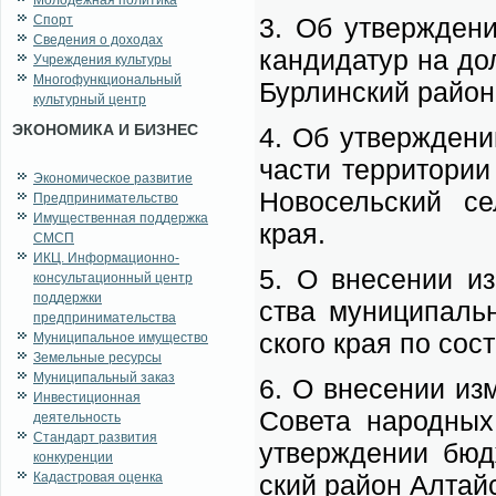
Молодежная политика
Спорт
3. Об утвер­жде­нии
Сведения о доходах
кан­ди­да­тур на дол
Учреждения культуры
Многофункциональный
Бур­лин­ский рай­он
культурный центр
ЭКОНОМИКА И БИЗНЕС
4. Об утвер­жде­нии
ча­сти тер­ри­то­ри
Экономическое развитие
Но­во­сель­ский сел
Предпринимательство
Имущественная поддержка
края.
СМСП
ИКЦ. Информационно-
5. О вне­се­нии из­
консультационный центр
поддержки
ства му­ни­ци­паль­
предпринимательства
ско­го края по со­с
Муниципальное имущество
Земельные ресурсы
Муниципальный заказ
6. О вне­се­нии из­
Инвестиционная
Со­ве­та на­род­н
деятельность
Стандарт развития
утвер­жде­нии бюд­ж
конкуренции
Кадастровая оценка
ский рай­он Ал­тай­