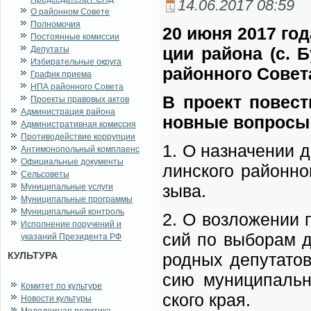
14.06.2017 08:59
О районном Совете
Полномочия
20 июня 2017 го­да
Постоянные комиссии
ции рай­о­на (с. Б
Депутаты
Избирательные округа
рай­он­но­го Со­ве­
График приема
НПА районного Совета
В про­ект по­вест
Проекты правовых актов
Администрация района
нов­ные во­про­сы
Административная комиссия
Противодействие коррупции
1. О на­зна­че­нии д
Антимонопольный комплаенс
Официальные документы
лин­ско­го рай­он­но
Сельсоветы
зы­ва.
Муниципальные услуги
Муниципальные программы
Муниципальный контроль
2. О воз­ло­же­нии 
Исполнение поручений и
сий по вы­бо­рам де­
указаний Президента РФ
КУЛЬТУРА
род­ных де­пу­та­то
сию му­ни­ци­паль­н
Комитет по культуре
ско­го края.
Новости культуры