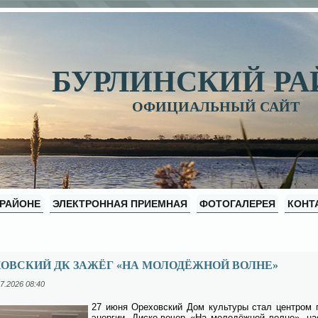
БУРЛИНСКИЙ Р
ОФИЦИАЛЬНЫЙ САЙТ
 РАЙОНЕ
ЭЛЕКТРОННАЯ ПРИЕМНАЯ
ФОТОГАЛЕРЕЯ
КОНТ
ОВСКИЙ ДК ЗАЖЁГ «НА МОЛОДЁЖНОЙ ВОЛНЕ»
7.2026 08:40
27 июня Оре­хов­ский Дом куль­ту­ры стал цен­тром пра
энер­гии. Дис­ко-ве­чер «На мо­ло­дёж­ной волне», на­с