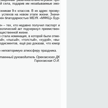
 се­ла, по­да­рив им не­за­бы­ва­е­мые эмо­
ск­ни­кам 9-х клас­сов. В их адрес про­зву­
я успе­хов на но­вом эта­пе жиз­ни. Зна­чи­
е­чен бла­го­дар­но­стью МБУК «МФКЦ» Бур­
» – тех, кто не­дав­но по­лу­чил пас­порт и
­ли­че­ский акт под­черк­нул пре­ем­ствен­
­ще­ствен­ной жиз­ни.
ста­ла но­ми­на­ция, в ко­то­рой бы­ли от­ме­
­сый», «лы­сый», «тол­стый», «ху­дой», «вы­
ло­дис­мен­тов, ещё раз до­ка­зав, что юмор
 не­по­вто­ри­мую ат­мо­сфе­ру празд­ни­ка.
ствен­ный ру­ко­во­ди­тель Оре­хов­ско­го ДК
Го­ро­хов­ская О.И.