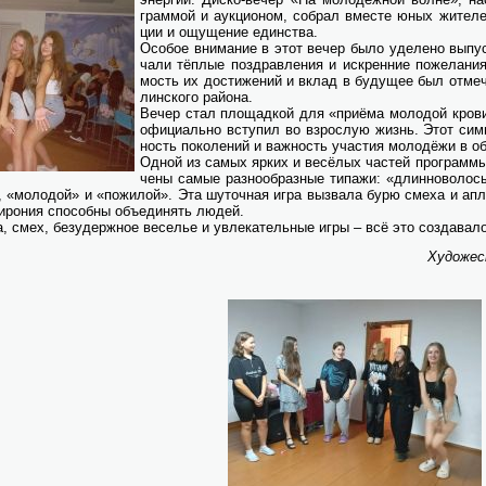
грам­мой и аук­ци­о­ном, со­брал вме­сте юных жи­те­лей
ции и ощу­ще­ние един­ства.
Осо­бое вни­ма­ние в этот ве­чер бы­ло уде­ле­но вы­пу
ча­ли тёп­лые по­здрав­ле­ния и ис­крен­ние по­же­ла­ни
мость их до­сти­же­ний и вклад в бу­ду­щее был от­м
лин­ско­го рай­о­на.
Ве­чер стал пло­щад­кой для «при­ё­ма мо­ло­дой кро­ви
офи­ци­аль­но всту­пил во взрос­лую жизнь. Этот сим­во
ность по­ко­ле­ний и важ­ность уча­стия мо­ло­дё­жи в об
Од­ной из са­мых яр­ких и ве­сё­лых ча­стей про­грам­мы 
че­ны са­мые раз­но­об­раз­ные ти­па­жи: «длин­но­во­ло
, «мо­ло­дой» и «по­жи­лой». Эта шу­точ­ная иг­ра вы­зва­ла бу­рю сме­ха и ап­
­иро­ния спо­соб­ны объ­еди­нять лю­дей.
а, смех, без­удерж­ное ве­се­лье и увле­ка­тель­ные иг­ры – всё это со­зда­ва­ло
Ху­до­же­