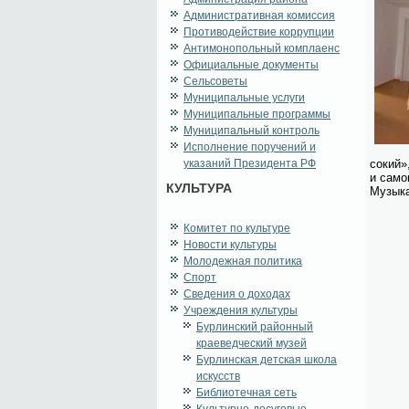
Административная комиссия
Противодействие коррупции
Антимонопольный комплаенс
Официальные документы
Сельсоветы
Муниципальные услуги
Муниципальные программы
Муниципальный контроль
Исполнение поручений и
указаний Президента РФ
со­кий»
и са­мо
КУЛЬТУРА
Му­зы­к
Комитет по культуре
Новости культуры
Молодежная политика
Спорт
Сведения о доходах
Учреждения культуры
Бурлинский районный
краеведческий музей
Бурлинская детская школа
искусств
Библиотечная сеть