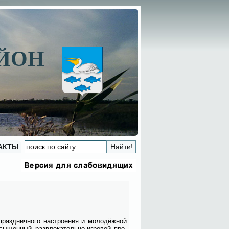
АЙОН
АКТЫ
зд­нич­но­го на­стро­е­ния и мо­ло­дёж­ной
ы­щен­ный раз­вле­ка­тель­но-иг­ро­вой про­