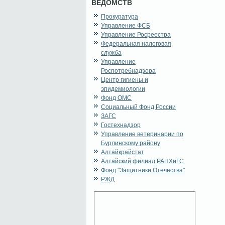
ВЕДОМСТВ
Прокуратура
Управление ФСБ
Управление Росреестра
Федеральная налоговая
служба
Управление
Роспотребнадзора
Центр гигиены и
эпидемиологии
Фонд ОМС
Социальный Фонд России
ЗАГС
Гостехнадзор
Управление ветеринарии по
Бурлинскому району
Алтайкрайстат
Алтайский филиал РАНХиГС
Фонд "Защитники Отечества"
РЖД