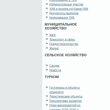
Информация о ТИК
Избирательные участки
УИК и резерв составов УИК
Результаты выборов
Информация ТИК
МУНИЦИПАЛЬНОЕ
ХОЗЯЙСТВО
ЖКХ
Транспорт и связь
Градостроительство
Жильё
СЕЛЬСКОЕ ХОЗЯЙСТВО
Сводки
Новости
ТУРИЗМ
Гостиницы и объекты
общепита
Туристические объекты
Перспективы развития
План мероприятий по
туризму 2026-2030 гг.