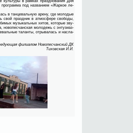
е куль­ту­ры в рам­ках празд­но­ва­ния Дня
я про­грам­ма под на­зва­ни­ем «Жар­кое ле­
ась в тан­це­валь­ную аре­ну, где мо­ло­дые
ь свой празд­ник в ат­мо­сфе­ре сво­бо­ды,
би­мых му­зы­каль­ных хи­тов, ко­то­рые зву­
а, но­во­пес­чан­ская мо­ло­дежь с эн­ту­зи­аз­
е­валь­ные та­лан­ты, от­ры­ва­лась и на­сла­
ве­ду­ю­щая фили­а­лом Но­во­пес­чан­ский ДК
Ти­хов­ская И.И.