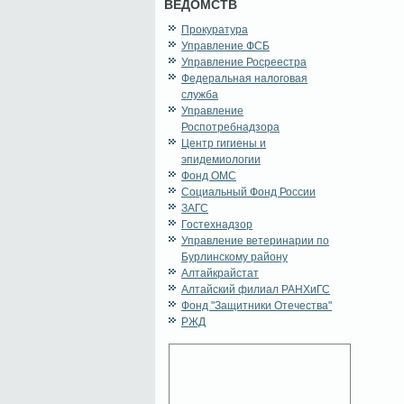
ВЕДОМСТВ
Прокуратура
Управление ФСБ
Управление Росреестра
Федеральная налоговая
служба
Управление
Роспотребнадзора
Центр гигиены и
эпидемиологии
Фонд ОМС
Социальный Фонд России
ЗАГС
Гостехнадзор
Управление ветеринарии по
Бурлинскому району
Алтайкрайстат
Алтайский филиал РАНХиГС
Фонд "Защитники Отечества"
РЖД