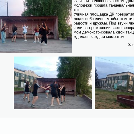
27 июня в Но­во­пес­чан­ском До­м
мо­ло­де­жи про­шла тан­це­валь­на
то».
Улич­ная пло­щад­ка ДК пре­вра­ти­л
лю­ди со­бра­лись, чтобы от­ме­тит
ра­до­сти и друж­бы. Под зву­ки лю­
ча­ли на про­тя­же­нии все­го ве­че­р
мом де­мон­стри­ро­ва­ла свои тан­ц
жда­лась каж­дым мо­мен­том.
За­