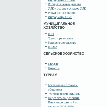
Информация о ТИК
Избирательные участки
УИК и резерв составов УИК
Результаты выборов
Информация ТИК
МУНИЦИПАЛЬНОЕ
ХОЗЯЙСТВО
ЖКХ
Транспорт и связь
Градостроительство
Жильё
СЕЛЬСКОЕ ХОЗЯЙСТВО
Сводки
Новости
ТУРИЗМ
Гостиницы и объекты
общепита
Туристические объекты
Перспективы развития
План мероприятий по
туризму 2026-2030 гг.