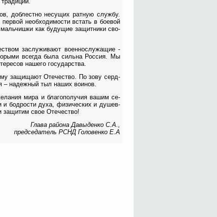
 тра­ди­ций.
ов, доб­лест­но не­су­щих рат­ную служ­бу.
 пер­вой не­об­хо­ди­мо­сти встать в бо­е­вой
маль­чиш­ки как бу­ду­щие за­щит­ни­ки сво­
твом за­слу­жи­ва­ют во­ен­но­слу­жа­щие -
­то­ры­ми все­гда бы­ла силь­на Рос­сия. Мы
е­ре­сов на­ше­го го­су­дар­ства.
е­му за­щи­ща­ют Оте­че­ство. По зо­ву серд­
ья – на­деж­ный тыл на­ших во­и­нов.
же­ла­ния ми­ра и бла­го­по­лу­чия ва­шим се­
 и бод­ро­сти ду­ха, физи­че­ских и ду­шев­
и за­щи­тим свое Оте­че­ство!
Гла­ва рай­о­на Да­вы­ден­ко С.А.,
пред­се­да­тель РСНД Го­ло­вен­ко Е.А