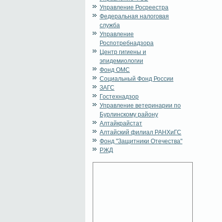
Управление Росреестра
Федеральная налоговая
служба
Управление
Роспотребнадзора
Центр гигиены и
эпидемиологии
Фонд ОМС
Социальный Фонд России
ЗАГС
Гостехнадзор
Управление ветеринарии по
Бурлинскому району
Алтайкрайстат
Алтайский филиал РАНХиГС
Фонд "Защитники Отечества"
РЖД