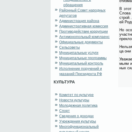
о­тиз­ма
обращения
В этот 
Районный Совет народных
Сло­ва 
депутатов
строй. 
Администрация района
ей Ро­д
Административная комиссия
Но осо­
Противодействие коррупции
участ­н
Антимонопольный комплаенс
пре­кло
Официальные документы
Нель­зя
Сельсоветы
ца они 
Муниципальные услуги
Муниципальные программы
Ува­жа­
Муниципальный контроль
мьям и 
ных сил
Исполнение поручений и
указаний Президента РФ
КУЛЬТУРА
Комитет по культуре
Новости культуры
Молодежная политика
Спорт
Сведения о доходах
Учреждения культуры
Многофункциональный