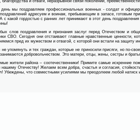
, бла­го­род­ства и от­ва­ги, не­раз­рыв­ной свя­зи по­ко­ле­ний, пре­ем­ствен­но­сти
день мы по­здрав­ля­ем про­фес­сио­наль­ных во­ен­ных - сол­дат и офи­це­р
по­здрав­ле­ний адре­су­ем и во­и­нам, пре­бы­ва­ю­щим в за­па­се, го­то­вым при
А с ка­кой гор­до­стью с ран­них лет при­ни­ма­ют в этот день по­здрав­ле­ния 
и­ны!
бых слов по­здрав­ле­ния и при­зна­ния за­слуг пе­ред Оте­че­ством и об­ще­с
и­ки СВО. Се­го­дня они от­ста­и­ва­ют глав­ные нрав­ствен­ные цен­но­сти, ко
­ня­ем­ся пред их му­же­ством и от­ва­гой, с ко­то­рой они вста­ли на за­щи­ту ин­т
 не упо­мя­нуть и тех граж­дан, ко­то­рые не при­но­си­ли при­ся­ги, но по-сво­
за­ни­ма­ют­ся доб­ро­воль­че­ством. Это ма­те­ри, от­цы, же­ны, сест­ры и бра­т
е­мые жи­те­ли рай­о­на – со­оте­че­ствен­ни­ки! При­ми­те са­мые ис­крен­ние по­
на­ше­му Оте­че­ству! Же­ла­ем всем добра, сча­стья и со­гла­сия, стой­ко­сти
! Убеж­де­ны, что сов­мест­ны­ми уси­ли­я­ми мы пре­одо­ле­ем лю­бой на­тиск 