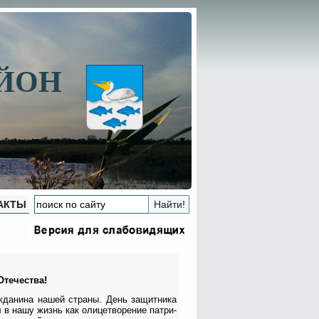
АЙОН
АКТЫ
те­че­ства!
­да­ни­на на­шей стра­ны. День за­щит­ни­ка
 в на­шу жизнь как оли­це­тво­ре­ние пат­ри­