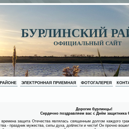
БУРЛИНСКИЙ Р
ОФИЦИАЛЬНЫЙ САЙТ
 РАЙОНЕ
ЭЛЕКТРОННАЯ ПРИЕМНАЯ
ФОТОГАЛЕРЕЯ
КОНТ
До­ро­гие бур­лин­цы!
Сер­деч­но по­здрав­ля­ем вас с Днём за­щит­ни­ка О
вре­ме­на за­щи­та Оте­че­ства яв­ля­лась свя­щен­ным дол­гом каж­до­го граж
ства - празд­ник му­же­ства, си­лы ду­ха, доб­ле­сти и че­сти! Он проч­но во­шел