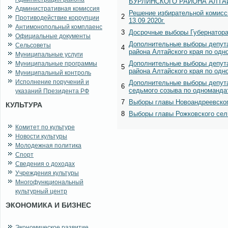
БУРЛИНСКОГО РАЙОНА АЛТАЙС
Административная комиссия
Решение избирательной комисс
2
Противодействие коррупции
13.09.2020г.
Антимонопольный комплаенс
3
Досрочные выборы Губернатора 
Официальные документы
Дополнительные выборы депута
Сельсоветы
4
района Алтайского края по одн
Муниципальные услуги
Дополнительные выборы депута
Муниципальные программы
5
района Алтайского края по одн
Муниципальный контроль
Исполнение поручений и
Дополнительные выборы депута
6
седьмого созыва по одномандат
указаний Президента РФ
7
Выборы главы Новоандреевского
КУЛЬТУРА
8
Выборы главы Рожковского сель
Комитет по культуре
Новости культуры
Молодежная политика
Спорт
Сведения о доходах
Учреждения культуры
Многофункциональный
культурный центр
ЭКОНОМИКА И БИЗНЕС
Экономическое развитие