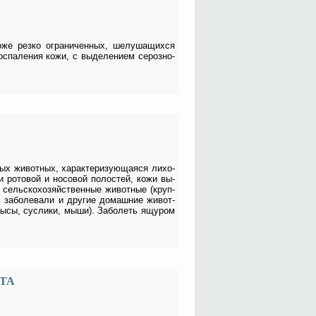
ко­же рез­ко огра­ни­чен­ных, ше­лу­ша­щих­ся
с­па­ле­ния ко­жи, с вы­де­ле­ни­ем се­роз­но-
 жи­вот­ных, ха­рак­те­ри­зу­ю­ща­я­ся ли­хо­
ки ро­то­вой и но­со­вой по­ло­стей, ко­жи вы­
 сель­ско­хо­зяй­ствен­ные жи­вот­ные (круп­
м за­боле­ва­ли и дру­гие до­маш­ние жи­вот­
кры­сы, сус­ли­ки, мы­ши). За­бо­леть ящу­ром
ТА