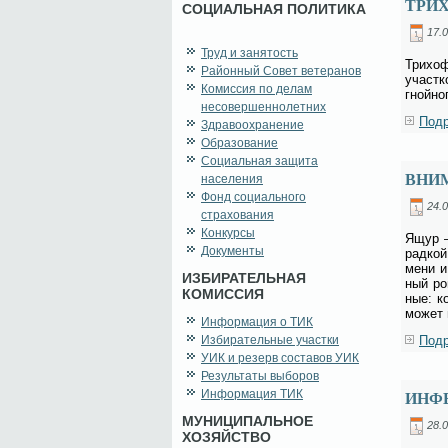
ТРИ
СОЦИАЛЬНАЯ ПОЛИТИКА
17.0
Труд и занятость
Три­хо­
Районный Совет ветеранов
участ­к
Комиссия по делам
гной­но­
несовершеннолетних
Подр
Здравоохранение
Образование
Социальная защита
ВНИ
населения
Фонд социального
24.0
страхования
Конкурсы
Ящур – 
Документы
рад­кой
ме­ни и
ИЗБИРАТЕЛЬНАЯ
ный ро­
КОМИССИЯ
ные: ко
мо­жет 
Информация о ТИК
Избирательные участки
Подр
УИК и резерв составов УИК
Результаты выборов
Информация ТИК
ИНФ
МУНИЦИПАЛЬНОЕ
28.0
ХОЗЯЙСТВО