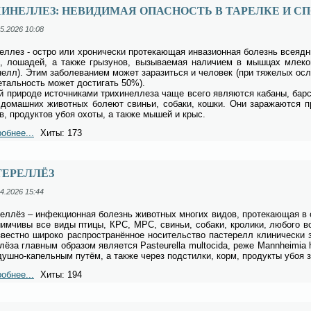
ИНЕЛЛЕЗ: НЕВИДИМАЯ ОПАСНОСТЬ В ТАРЕЛКЕ И 
5.2026 10:08
нел­лез - ост­ро или хро­ни­че­ски про­те­ка­ю­щая ин­ва­зи­он­ная бо­лезнь все­яд
, ло­ша­дей, а так­же гры­зу­нов, вы­зы­ва­е­мая на­ли­чи­ем в мыш­цах мле­ко­
­нелл). Этим за­боле­ва­ни­ем мо­жет за­ра­зить­ся и че­ло­век (при тя­же­лых ос
е­таль­ность мо­жет до­сти­гать 50%).
й при­ро­де ис­точ­ни­ка­ми три­хи­нел­ле­за ча­ще все­го яв­ля­ют­ся ка­ба­ны, бар­
до­маш­них жи­вот­ных бо­ле­ют сви­ньи, со­ба­ки, кош­ки. Они за­ра­жа­ют­ся пр
ов, про­дук­тов убоя охо­ты, а так­же мы­шей и крыс.
обнее...
Хиты: 173
ТЕРЕЛЛЁЗ
4.2026 15:44
рел­лёз – ин­фек­ци­он­ная бо­лезнь жи­вот­ных мно­гих ви­дов, про­те­ка­ю­щая в 
­им­чи­вы все ви­ды пти­цы, КРС, МРС, сви­ньи, со­ба­ки, кро­ли­ки, лю­бо­го в
­вест­но ши­ро­ко рас­про­стра­нён­ное но­си­тель­ство па­сте­релл кли­ни­че­ски 
­лё­за глав­ным об­ра­зом яв­ля­ет­ся Pasteurella multocida, ре­же Mannheimia h
душ­но-ка­пель­ным пу­тём, а так­же через под­стил­ки, корм, про­дук­ты убоя за
обнее...
Хиты: 194