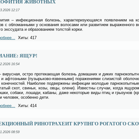
ХОФИТИЯ ЖИВОТНЫХ
3.2026 12:17
фи­тия – ин­фек­ци­он­ная бо­лезнь, ха­рак­те­ри­зу­ю­ща­я­ся по­яв­ле­ни­ем на 
ов с об­ло­ман­ны­ми у ос­но­ва­ния во­ло­са­ми или раз­ви­ти­ем вы­ра­жен­но­го во
го экс­су­да­та и об­ра­зо­ва­ни­ем тол­стой кор­ки.
обнее...
Хиты: 417
МАНИЕ: ЯЩУР!
2.2026 16:54
ви­рус­ная, ост­ро про­те­ка­ю­щая бо­лезнь до­маш­них и ди­ких пар­но­ко­пыт­ных
 и аф­тоз­ны­ми (пу­зырь­ко­во-яз­вен­ны­ми) по­ра­же­ни­я­ми сли­зи­стой обо­лоч­
 ко­неч­но­стей. Наи­бо­лее под­вер­же­ны ин­фек­ции мо­ло­дые пар­но­ко­пыт­ные
га­тый скот, сви­ньи, ко­зы, ов­цы, оле­ни). Из­вест­ны слу­чаи, ко­гда ящу­ро
ш­ки, со­ба­ки, ло­ша­ди, ка­ба­ны, да­же не­ко­то­рые ви­ды птиц и гры­зу­нов (
и че­ло­век, осо­бен­но де­ти.
обнее...
Хиты: 414
ЕКЦИОННЫЙ РИНОТРАХЕИТ КРУПНГО РОГАТОГО СКО
1.2026 08:59