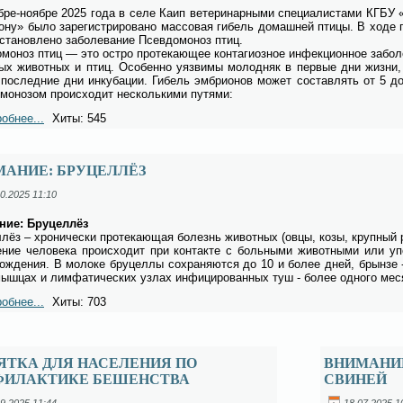
б­ре-но­яб­ре 2025 го­да в се­ле Каип ве­те­ри­нар­ны­ми спе­ци­а­ли­ста­ми КГБУ 
о­ну» бы­ло за­ре­ги­стри­ро­ва­но мас­со­вая ги­бель до­маш­ней пти­цы. В хо­де п
ста­нов­ле­но за­боле­ва­ние Псев­до­мо­ноз птиц.
­мо­ноз птиц — это ост­ро про­те­ка­ю­щее кон­та­ги­оз­ное ин­фек­ци­он­ное за­боле­
ых жи­вот­ных и птиц. Осо­бен­но уяз­ви­мы мо­лод­няк в пер­вые дни жиз­ни, а 
по­след­ние дни ин­ку­ба­ции. Ги­бель эм­бри­о­нов мо­жет со­став­лять от 5 до
­мо­но­зом про­ис­хо­дит не­сколь­ки­ми пу­тя­ми:
обнее...
Хиты: 545
МАНИЕ: БРУЦЕЛЛЁЗ
0.2025 11:10
ние: Бру­цел­лёз
­лёз – хро­ни­че­ски про­те­ка­ю­щая бо­лезнь жи­вот­ных (ов­цы, ко­зы, круп­ный р
е­ние че­ло­ве­ка про­ис­хо­дит при кон­так­те с боль­ны­ми жи­вот­ны­ми или упо
хож­де­ния. В мо­ло­ке бру­цел­лы со­хра­ня­ют­ся до 10 и бо­лее дней, брын­зе 
ыш­цах и лим­фа­ти­че­ских уз­лах ин­фи­ци­ро­ван­ных туш - бо­лее од­но­го ме­с
обнее...
Хиты: 703
ЯТКА ДЛЯ НАСЕЛЕНИЯ ПО
ВНИМАНИ
ФИЛАКТИКЕ БЕШЕНСТВА
СВИНЕЙ
9.2025 11:44
18.07.2025 1