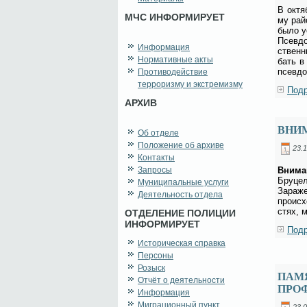
В ок­тя
МЧС ИНФОРМИРУЕТ
му рай­
бы­ло у
Псев­до
Информация
ствен­н
Нормативные акты
бать в 
псев­до
Противодействие
терроризму и экстремизму
Подр
АРХИВ
ВНИ
Об отделе
Положение об архиве
23.1
Контакты
Запросы
Вни­ма­
Бру­цел
Муниципальные услуги
За­ра­ж
Деятельность отдела
про­ис­
стях, м
ОТДЕЛЕНИЕ ПОЛИЦИИ
ИНФОРМИРУЕТ
Подр
Историческая справка
Персоны
Розыск
ПАМ
Отчёт о деятельности
ПРО
Информация
Миграционный пункт
23.0