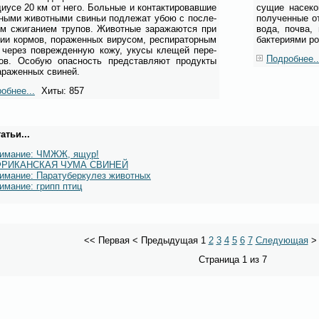
ди­у­се 20 км от не­го. Боль­ные и кон­так­ти­ро­вав­шие
су­щие на­се­к
ны­ми жи­вот­ны­ми сви­ньи под­ле­жат убою с по­сле­
по­лу­чен­ные о
м сжи­га­ни­ем тру­пов. Жи­вот­ные за­ра­жа­ют­ся при
во­да, поч­ва, 
нии кор­мов, по­ра­жен­ных ви­ру­сом, ре­спи­ра­тор­ным
бак­те­ри­я­ми ро
 через по­вре­жден­ную ко­жу, уку­сы кле­щей пе­ре­
Подробнее..
ков. Осо­бую опас­ность пред­став­ля­ют про­дук­ты
­ра­жен­ных сви­ней.
обнее...
Хиты: 857
атьи...
имание: ЧМЖЖ, ящур!
ФРИКАНСКАЯ ЧУМА СВИНЕЙ
имание: Паратуберкулез животных
имание: грипп птиц
<<
Первая
<
Предыдущая
1
2
3
4
5
6
7
Следующая
Страница 1 из 7