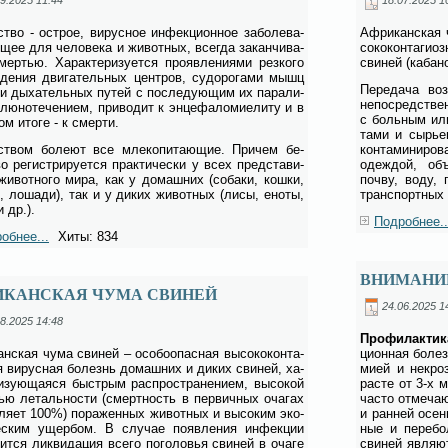
ство - острое, ви­рус­ное ин­фек­ци­он­ное за­боле­ва­
Аф­ри­кан­ская
­щее для че­ло­ве­ка и жи­вот­ных, все­гда за­кан­чи­ва­
со­ко­кон­та­ги­
ер­тью. Ха­рак­те­ри­зу­ет­ся про­яв­ле­ни­я­ми рез­ко­го
сви­ней (ка­ба­н
­де­ния дви­га­тель­ных цен­тров, су­до­ро­га­ми мышц
Пе­ре­да­ча во
 и ды­ха­тель­ных пу­тей с по­сле­ду­ю­щим их па­ра­ли­
не­по­сред­ствен
ю­но­те­че­ни­ем, при­во­дит к эн­це­фа­ло­ми­е­ли­ту и в
с боль­ным или
ном ито­ге - к смер­ти.
та­ми и сы­рье
ством бо­ле­ют все мле­ко­пи­та­ю­щие. При­чем бе­
кон­та­ми­ни­р
о ре­ги­стри­ру­ет­ся прак­ти­че­ски у всех пред­ста­ви­
одеж­дой, объ
жи­вот­но­го ми­ра, как у до­маш­них (со­ба­ки, кош­ки,
поч­ву, во­ду, 
ы, ло­ша­ди), так и у ди­ких жи­вот­ных (ли­сы, ено­ты,
транс­порт­ных 
и др.).
Подробнее..
обнее...
Хиты: 834
ВНИМАНИЕ
ИКАНСКАЯ ЧУМА СВИНЕЙ
24.06.2025 1
8.2025 14:48
Про­фи­лак­ти­
ан­ская чу­ма сви­ней – осо­бо­опас­ная вы­со­ко­кон­та­
ци­он­ная бо­лез
ая ви­рус­ная бо­лезнь до­маш­них и ди­ких сви­ней, ха­
ми­ей и не­кро
ри­зу­ю­ща­я­ся быст­рым рас­про­стра­не­ни­ем, вы­со­кой
расте от 3-х м
нью ле­таль­но­сти (смерт­ность в пер­вич­ных оча­гах
ча­сто от­ме­ча
­ля­ет 100%) по­ра­жен­ных жи­вот­ных и вы­со­ким эко­
и ран­ней осе­н
е­ским ущер­бом. В слу­чае по­яв­ле­ния ин­фек­ции
ные и пе­ре­бо
дит­ся лик­ви­да­ция все­го по­го­ло­вья сви­ней в оча­ге
сви­ней яв­ля­ют