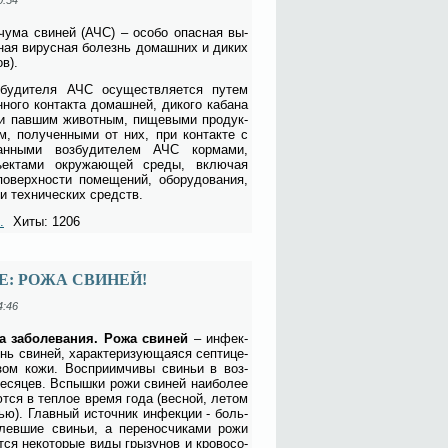
 чу­ма сви­ней (АЧС) – осо­бо опас­ная вы­
оз­ная ви­рус­ная бо­лезнь до­маш­них и ди­ких
ов).
з­бу­ди­те­ля АЧС осу­ществ­ля­ет­ся пу­тем
­но­го кон­так­та до­маш­ней, ди­ко­го ка­ба­на
 пав­шим жи­вот­ным, пи­ще­вы­ми про­дук­
м, по­лу­чен­ны­ми от них, при кон­так­те с
о­ван­ны­ми воз­бу­ди­те­лем АЧС кор­ма­ми,
­ек­та­ми окру­жа­ю­щей сре­ды, вклю­чая
по­верх­но­сти по­ме­ще­ний, обо­ру­до­ва­ния,
и тех­ни­че­ских средств.
.
Хиты: 1206
: РОЖА СВИНЕЙ!
4:46
ка за­боле­ва­ния. Ро­жа сви­ней
– ин­фек­
нь сви­ней, ха­рак­те­ри­зу­ю­ща­я­ся сеп­ти­це­
­зом ко­жи. Вос­при­им­чи­вы сви­ньи в воз­
е­ся­цев. Вспыш­ки ро­жи сви­ней наи­бо­лее
­ют­ся в теп­лое вре­мя го­да (вес­ной, ле­том
ью). Глав­ный ис­точ­ник ин­фек­ции - боль­
лев­шие сви­ньи, а пе­ре­нос­чи­ка­ми ро­жи
­ся не­ко­то­рые ви­ды гры­зу­нов и кро­во­со­