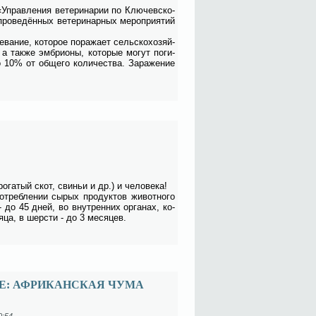
«Управ­ле­ния ве­те­ри­на­рии по Клю­чев­ско­
ро­ве­дён­ных ве­те­ри­нар­ных ме­ро­при­я­тий
ва­ние, ко­то­рое по­ра­жа­ет сель­ско­хо­зяй­
так­же эм­бри­о­ны, ко­то­рые мо­гут по­ги­
 10% от об­ще­го ко­ли­че­ства. За­ра­же­ние
о­га­тый скот, сви­ньи и др.) и че­ло­ве­ка!
­треб­ле­нии сы­рых про­дук­тов жи­вот­но­го
- до 45 дней, во внут­рен­них ор­га­нах, ко­
я­ца, в шер­сти - до 3 ме­ся­цев.
Е: АФРИКАНСКАЯ ЧУМА
0:54