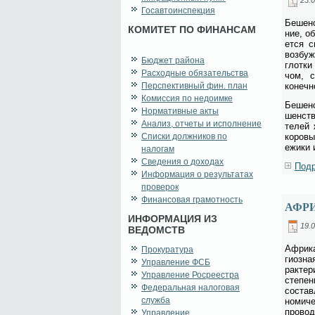
Госавтоинспекция
Бе­шен­
КОМИТЕТ ПО ФИНАНСАМ
ние, об
ет­ся см
воз­буж
Бюджет района
глот­ки
Расходные обязательства
чом, сл
Перспективный фин. план
ко­неч­
Комиссия по недоимке
Бе­шен­
Нормативные акты
шен­ств
Анализ, отчеты и исполнение
те­лей 
Списки должников по
ко­ро­в
ежи­ки 
налогам
Сведения о доходах
Подр
Информация о результатах
проверок
Финансовая грамотность
АФР
ИНФОРМАЦИЯ ИЗ
19.0
ВЕДОМСТВ
Аф­ри­к
Прокуратура
ги­оз­н
Управление ФСБ
рак­те­
Управление Росреестра
сте­пе­
Федеральная налоговая
со­став
служба
но­ми­ч
про­во­
Управление