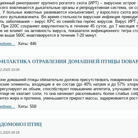
ци­он­ный ри­но­тра­хе­ит круп­но­го ро­га­то­го ско­та (ИРТ) – ви­рус­ное острое 
се­го во­вле­ка­ют­ся ды­ха­тель­ные ор­га­ны и ре­про­дук­тив­ная си­сте­ма, он со
. У боль­ных жи­вот­ных раз­ви­ва­ет­ся конъ­юнк­ти­вит, у взрос­ло­го ско­та воз­
­но­го вуль­во­ва­ги­ни­та. Во вре­мя стель­но­сти ви­рус­ная ин­фек­ция при­во­д
ель за­боле­ва­ния – ви­рус КРС из се­мей­ства гер­пес ви­ру­сов. Ви­рус ИРТ
 При 220С со­хра­ня­ет ви­ру­лент­ность в те­че­ние 45 су­ток, до 7 ме­ся­цев пр
ие не вли­я­ет на ак­тив­ность ви­ру­са, по­ка­за­те­ли ин­фек­ци­он­но­го тит­ра 
нии вы­ше 560С инак­ти­ви­ру­ет­ся в те­че­ние 7-20 ми­нут.
обнее...
Хиты: 446
ФИЛАКТИКА ОТРАВЛЕНИЯ ДОМАШНЕЙ ПТИЦЫ ПОВА
2.2025 10:09
­оне до­маш­ней пти­цы обя­за­тель­но долж­на при­сут­ство­вать по­ва­рен­ная с
е­ские эле­мен­ты, вхо­дя­щие в ее со­став (до 40% на­трия и до 57% хло­ра),
 ре­гу­ли­ру­ют их объ­ем, спо­соб­ству­ют по­вы­ше­нию ап­пе­ти­та, улуч­ша­ют по
пти­це не хва­та­ет со­ли, то она на­чи­на­ет рас­кле­вы­вать бо­лее сла­бых со­бр
ин­тез жи­ра и про­те­и­на, умень­ша­ет­ся при­рост мас­сы, за­дер­жи­ва­ет­ся рост
обнее...
Хиты: 558
ВДОМОНОЗ ПТИЦ
1.2025 09:18