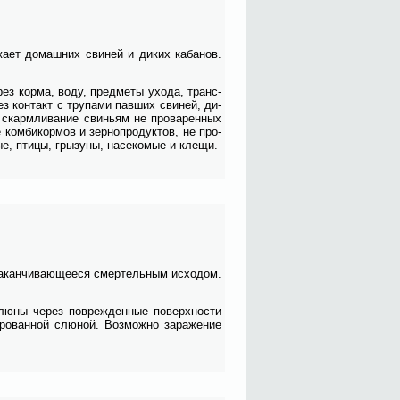
­жа­ет до­маш­них сви­ней и ди­ких ка­ба­нов.
рез кор­ма, во­ду, пред­ме­ты ухо­да, транс­
ез кон­такт с тру­па­ми пав­ших сви­ней, ди­
 скарм­ли­ва­ние сви­ньям не про­ва­рен­ных
 ком­би­кор­мов и зер­но­про­дук­тов, не про­
е, пти­цы, гры­зу­ны, на­се­ко­мые и кле­щи.
а­кан­чи­ва­ю­ще­е­ся смер­тель­ным ис­хо­дом.
 слю­ны через по­вре­жден­ные по­верх­но­сти
и­ро­ван­ной слю­ной. Воз­мож­но за­ра­же­ние