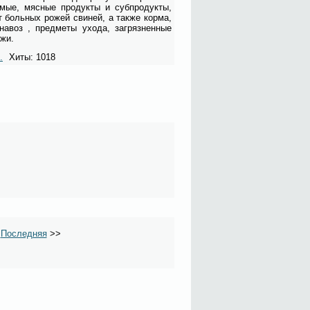
о­мые, мяс­ные про­дук­ты и суб­про­дук­ты,
т боль­ных ро­жей сви­ней, а так­же кор­ма,
на­воз , пред­ме­ты ухо­да, за­гряз­нен­ные
­жи.
.
Хиты: 1018
>
Последняя
>>