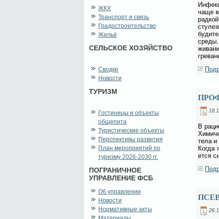
Ин­фек­
ЖКХ
ча­ще в
Транспорт и связь
рад­кой
Градостроительство
сту­лез
бу­ди­т
Жильё
сре­ды.
СЕЛЬСКОЕ ХОЗЯЙСТВО
жи­ва­н
гре­ва­
Подр
Сводки
Новости
ТУРИЗМ
ПРО
18.1
Гостиницы и объекты
общепита
В ра­ци
Туристические объекты
Хи­ми­ч
Перспективы развития
те­ла и
План мероприятий по
Ко­гда 
ет­ся с
туризму 2026-2030 гг.
Подр
ПОГРАНИЧНОЕ
УПРАВЛЕНИЕ ФСБ
Об управлении
ПСЕ
Новости
Нормативные акты
26.1
Материалы