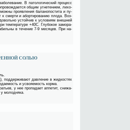
за­боле­ва­ние. В па­то­ло­ги­че­ский про­цесс
­про­вож­да­ет­ся об­щим угне­те­ни­ем, ли­хо­
мож­ны про­яв­ле­ния ба­ла­но­по­сти­та и пу­
ит к смер­ти и абор­ти­ро­ва­нию пло­да. Воз­
 до­воль­но устой­чив к усло­ви­ям внеш­ней
и тем­пе­ра­ту­ре +40С. Глу­бо­кое за­мо­ра­
ста­биль­ны в те­че­ние 7-9 ме­ся­цев. При на­
РЕННОЙ СОЛЬЮ
оль.
 под­дер­жи­ва­ют дав­ле­ние в жид­ко­стях
­еда­е­мость и усво­я­е­мость кор­ма.
а­тьев, у нее про­па­да­ет ап­пе­тит, сни­жа­
 у мо­лод­ня­ка.