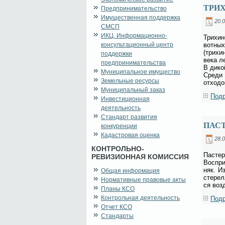
ТРИХ
Предпринимательство
Имущественная поддержка
20.0
СМСП
ИКЦ. Информационно-
Три­хи­
консультационный центр
вот­ных
(три­хи
поддержки
ве­ка л
предпринимательства
В ди­ко
Муниципальное имущество
Сре­ди 
Земельные ресурсы
от­хо­д
Муниципальный заказ
Подр
Инвестиционная
деятельность
Стандарт развития
ПАС
конкуренции
Кадастровая оценка
28.0
КОНТРОЛЬНО-
Па­сте­
РЕВИЗИОННАЯ КОМИССИЯ
Вос­при
няк. Из
Общая информация
сте­рел
Нормативные правовые акты
ся воз­
Планы КСО
Контрольная деятельность
Подр
Отчет КСО
Стандарты