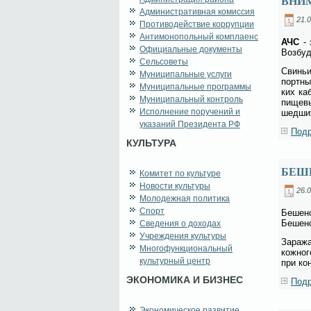
ВНИ
Административная комиссия
21.0
Противодействие коррупции
Антимонопольный комплаенс
АЧС
- э
Официальные документы
Воз­бу­
Сельсоветы
Сви­ньи
Муниципальные услуги
порт­ны
Муниципальные программы
ких ка­
Муниципальный контроль
пи­ще­в
Исполнение поручений и
шед­ших
указаний Президента РФ
Подр
КУЛЬТУРА
БЕШ
Комитет по культуре
Новости культуры
26.0
Молодежная политика
Спорт
Бе­шен­
Бе­шен­
Сведения о доходах
Учреждения культуры
За­ра­ж
Многофункциональный
кож­но­
культурный центр
при кон
ЭКОНОМИКА И БИЗНЕС
Подр
Экономическое развитие