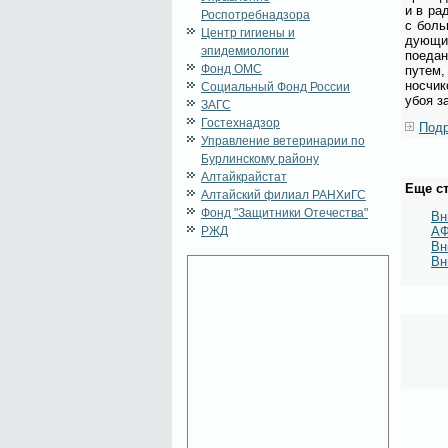
и в ра­
Роспотребнадзора
с боль­
Центр гигиены и
ду­ю­щи
эпидемиологии
по­еда­
Фонд ОМС
пу­тем,
нос­чи­
Социальный Фонд России
убоя за
ЗАГС
Гостехнадзор
Подр
Управление ветеринарии по
Бурлинскому району
Алтайкрайстат
Еще ст
Алтайский филиал РАНХиГС
Фонд "Защитники Отечества"
Вн
РЖД
А
Вн
Вн