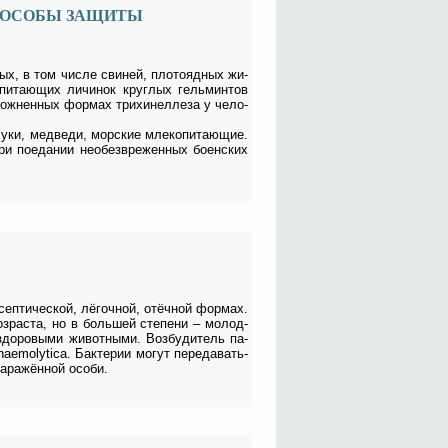
СПОСОБЫ ЗАЩИТЫ
­ных, в том чис­ле сви­ней, пло­то­яд­ных жи­
пи­та­ю­щих ли­чи­нок круг­лых гель­мин­тов
лож­нен­ных фор­мах три­хи­нел­ле­за у че­ло­
су­ки, мед­ве­ди, мор­ские мле­ко­пи­та­ю­щие.
и по­еда­нии не­о­без­вре­жен­ных бо­ен­ских
сеп­ти­че­ской, лё­гоч­ной, отёч­ной фор­мах.
оз­рас­та, но в боль­шей сте­пе­ни – мо­лод­
здо­ро­вы­ми жи­вот­ны­ми. Воз­бу­ди­тель па­
aemolytica. Бак­те­рии мо­гут пе­ре­да­вать­
­ра­жён­ной осо­би.