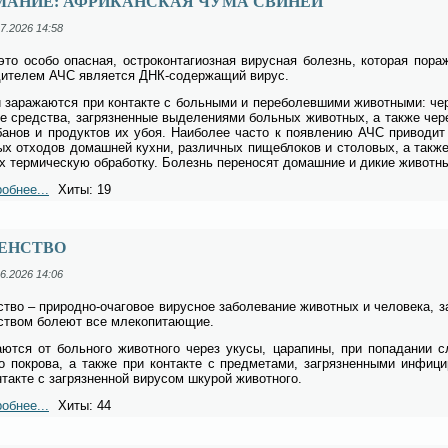
МАНИЕ: АФРИКАНСКАЯ ЧУМА СВИНЕЙ
7.2026 14:58
то осо­бо опас­ная, ост­ро­кон­та­ги­оз­ная ви­рус­ная бо­лезнь, ко­то­рая по­ра
ди­те­лем АЧС яв­ля­ет­ся ДНК-со­дер­жа­щий ви­рус.
 за­ра­жа­ют­ся при кон­так­те с боль­ны­ми и пе­ре­болев­ши­ми жи­вот­ны­ми: че
е сред­ства, за­гряз­нен­ные вы­де­ле­ни­я­ми боль­ных жи­вот­ных, а так­же чер
ба­нов и про­дук­тов их убоя. Наи­бо­лее ча­сто к по­яв­ле­нию АЧС при­во­дит
ых от­хо­дов до­маш­ней кух­ни, раз­лич­ных пи­ще­бло­ков и сто­ло­вых, а так­же
 тер­ми­че­скую об­ра­бот­ку. Бо­лезнь пе­ре­но­сят до­маш­ние и ди­кие жи­вот­ны
обнее...
Хиты: 19
ЕНСТВО
6.2026 14:06
ство – при­род­но-оча­го­вое ви­рус­ное за­боле­ва­ние жи­вот­ных и че­ло­ве­ка, з
ством бо­ле­ют все мле­ко­пи­та­ю­щие.
а­ют­ся от боль­но­го жи­вот­но­го через уку­сы, ца­ра­пи­ны, при по­па­да­нии
го по­кро­ва, а так­же при кон­так­те с пред­ме­та­ми, за­гряз­нен­ны­ми ин­фи­ц
­так­те с за­гряз­нен­ной ви­ру­сом шку­рой жи­вот­но­го.
обнее...
Хиты: 44