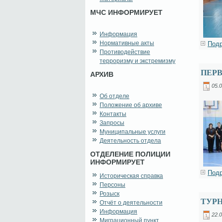
МЧС ИНФОРМИРУЕТ
Информация
Нормативные акты
Подр
Противодействие
терроризму и экстремизму
ПЕРВ
АРХИВ
05.0
Об отделе
Положение об архиве
Контакты
Запросы
Муниципальные услуги
Деятельность отдела
ОТДЕЛЕНИЕ ПОЛИЦИИ
ИНФОРМИРУЕТ
Подр
Историческая справка
Персоны
Розыск
ТУР
Отчёт о деятельности
Информация
22.0
Миграционный пункт