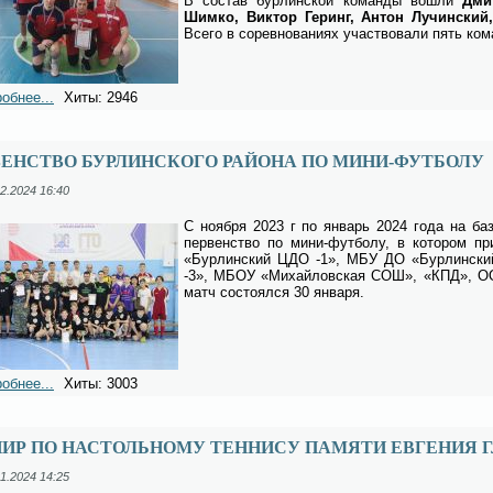
В со­став бур­лин­ской ко­ман­ды во­шли
Дмит­
Шим­ко, Вик­тор Ге­ринг, Ан­тон Лу­чин­ский,
Все­го в со­рев­но­ва­ни­ях участ­во­ва­ли пять ко­
обнее...
Хиты: 2946
ЕНСТВО БУРЛИНСКОГО РАЙОНА ПО МИНИ-ФУТБОЛУ
2.2024 16:40
С но­яб­ря 2023 г по ян­варь 2024 го­да на ба
пер­вен­ство по ми­ни-фут­бо­лу, в ко­то­ром 
«Бур­лин­ский ЦДО -1», МБУ ДО «Бур­лин­с
-3», МБОУ «Ми­хай­лов­ская СОШ», «КПД», ООО
матч со­сто­ял­ся 30 ян­ва­ря.
обнее...
Хиты: 3003
НИР ПО НАСТОЛЬНОМУ ТЕННИСУ ПАМЯТИ ЕВГЕНИЯ
1.2024 14:25