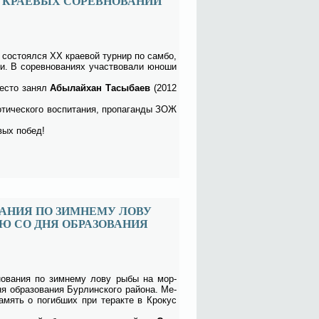
М КРАЕВЫХ СОРЕВНОВАНИЙ
со­сто­ял­ся ХХ кра­е­вой тур­нир по сам­бо,
и. В со­рев­но­ва­ни­ях участ­во­ва­ли юно­ши
ме­сто за­нял
Абы­лай­хан Та­сы­ба­ев
(2012
­ти­че­ско­го вос­пи­та­ния, про­па­ган­ды ЗОЖ
вых по­бед!
АНИЯ ПО ЗИМНЕМУ ЛОВУ
Ю СО ДНЯ ОБРАЗОВАНИЯ
­но­ва­ния по зим­не­му ло­ву ры­бы на мор­
об­ра­зо­ва­ния Бур­лин­ско­го рай­о­на. Ме­
па­мять о по­гиб­ших при тер­ак­те в Кро­кус