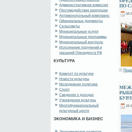
ПРЕД
Административная комиссия
ПО 
Противодействие коррупции
08.0
Антимонопольный комплаенс
Официальные документы
Сельсоветы
Муниципальные услуги
Муниципальные программы
Муниципальный контроль
Исполнение поручений и
указаний Президента РФ
КУЛЬТУРА
Подр
Комитет по культуре
Новости культуры
Молодежная политика
МЕЖ
Спорт
РЫБ
Сведения о доходах
БУР
Учреждения культуры
Многофункциональный
28.0
культурный центр
ЭКОНОМИКА И БИЗНЕС
Экономическое развитие