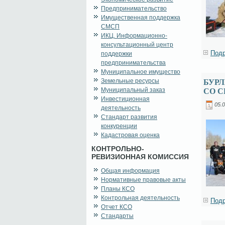
Предпринимательство
Имущественная поддержка
СМСП
ИКЦ. Информационно-
консультационный центр
Подр
поддержки
предпринимательства
Муниципальное имущество
Земельные ресурсы
БУР
Муниципальный заказ
СО С
Инвестиционная
05.0
деятельность
Стандарт развития
конкуренции
Кадастровая оценка
КОНТРОЛЬНО-
РЕВИЗИОННАЯ КОМИССИЯ
Общая информация
Нормативные правовые акты
Планы КСО
Контрольная деятельность
Подр
Отчет КСО
Стандарты