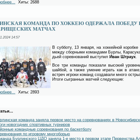
обнее...
Хиты: 2688
ЛИНСКАЯ КОМАНДА ПО ХОККЕЮ ОДЕРЖАЛА ПОБЕДУ
АРИЩЕСКИХ МАТЧАХ
1.2024 14:57
В суб­бо­ту, 13 ян­ва­ря, на хок­кей­ной ко­роб­ке
меж­ду сбор­ны­ми ко­ман­да­ми Бур­лы, Ка­ра­су­ка
дьей со­рев­но­ва­ний вы­сту­пил
Иван Штра­ух
.
Все три ко­ман­ды по­ка­за­ли вы­со­кий уро­вен
шай­бой, а так­же уме­ние иг­рать как в ата­ке
встреч иг­ро­ки ко­манд со­зда­ва­ли мно­го ост­р
Ито­ги сыг­ран­ных мат­чей сле­ду­ю­щие:
обнее...
Хиты: 2893
атьи...
рлинская команда заняла первое место на соревнованиях в Новосибирск
оги новогодних спортивных турниров
йонные командные соревнования по баскетболу
ревнования по игровому многоборью
манда Бурлинского ЦДО заняла 1-е место в первом этапе Первенства Ал