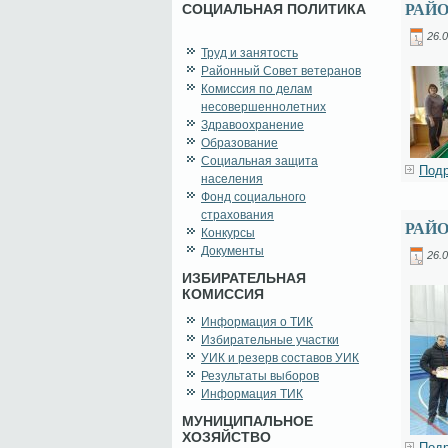
СОЦИАЛЬНАЯ ПОЛИТИКА
РАЙ
26.0
Труд и занятость
Районный Совет ветеранов
Комиссия по делам
несовершеннолетних
Здравоохранение
Образование
Социальная защита
Подр
населения
Фонд социального
страхования
РАЙО
Конкурсы
Документы
26.0
ИЗБИРАТЕЛЬНАЯ
КОМИССИЯ
Информация о ТИК
Избирательные участки
УИК и резерв составов УИК
Результаты выборов
Информация ТИК
МУНИЦИПАЛЬНОЕ
ХОЗЯЙСТВО
Подр