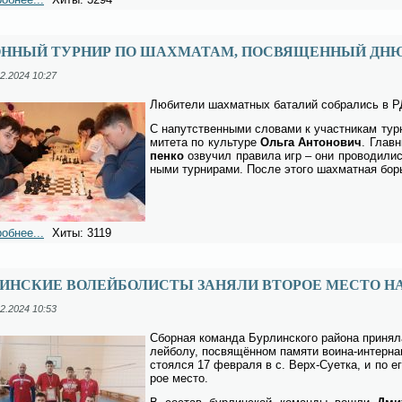
ОННЫЙ ТУРНИР ПО ШАХМАТАМ, ПОСВЯЩЕННЫЙ ДН
2.2024 10:27
Лю­би­те­ли шах­мат­ных ба­та­лий со­бра­лись в 
С на­пут­ствен­ны­ми сло­ва­ми к участ­ни­кам тур­
ми­те­та по куль­ту­ре
Оль­га Ан­то­но­вич
. Глав­н
пен­ко
озву­чил пра­ви­ла игр – они про­во­ди­лись
ны­ми тур­ни­ра­ми. По­сле это­го шах­мат­ная борь
обнее...
Хиты: 3119
ИНСКИЕ ВОЛЕЙБОЛИСТЫ ЗАНЯЛИ ВТОРОЕ МЕСТО НА
2.2024 10:53
Сбор­ная ко­ман­да Бур­лин­ско­го рай­о­на при­ня­
лей­бо­лу, по­свя­щён­ном па­мя­ти во­и­на-ин­тер­на
сто­ял­ся 17 фев­ра­ля в с. Верх-Су­ет­ка, и по ег
рое ме­сто.