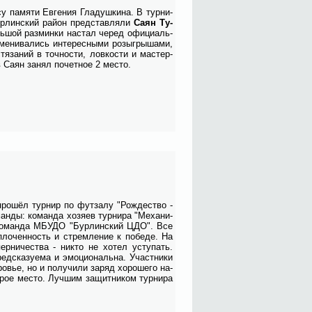
су па­мя­ти Ев­ге­ния Гла­душ­ки­на. В тур­ни­
ур­лин­ский рай­он пред­став­ля­ли
Са­ян Ту­
ь­шой раз­мин­ки на­стал че­ред офи­ци­аль­
ме­ни­ва­лись ин­те­рес­ны­ми розыг­ры­ша­ми,
тя­за­ний в точ­но­сти, лов­ко­сти и ма­стер­
 Са­ян за­нял по­чет­ное 2 ме­сто.
и про­шёл тур­нир по фут­за­лу "Рож­де­ство -
ан­ды: ко­ман­да хо­зя­ев тур­ни­ра "Ме­ха­ни­
 и ко­ман­да МБУДО "Бур­лин­ский ЦДО". Все
 спло­чен­ность и стрем­ле­ние к по­бе­де. На
пер­ни­че­ства - ни­кто не хо­тел усту­пать.
ред­ска­зу­е­ма и эмо­цио­наль­на. Участ­ни­ки
о­вье, но и по­лу­чи­ли за­ряд хо­ро­ше­го на­
о­рое ме­сто. Луч­шим за­щит­ни­ком тур­ни­ра