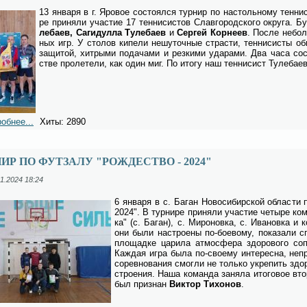
13 ян­ва­ря в г. Яро­вое со­сто­ял­ся тур­нир по на­столь­но­му тен­ни­
ре при­ня­ли уча­стие 17 тен­ни­си­стов Слав­го­род­ско­го окру­га. Б
ле­ба­ев, Са­ги­дул­ла Ту­ле­ба­ев
и
Сер­гей Кор­не­ев
. По­сле не­бол
ных игр. У сто­лов ки­пе­ли не­шу­точ­ные стра­сти, тен­ни­си­сты об­
за­щи­той, хит­ры­ми по­да­ча­ми и рез­ки­ми уда­ра­ми. Два ча­са со­с
стве про­ле­те­ли, как один миг. По ито­гу наш тен­ни­сист Ту­ле­ба­ев
обнее...
Хиты: 2890
ИР ПО ФУТЗАЛУ "РОЖДЕСТВО - 2024"
1.2024 18:24
6 ян­ва­ря в с. Ба­ган Но­во­си­бир­ской об­ла­ст
2024". В тур­ни­ре при­ня­ли уча­стие че­ты­ре ко­м
ка" (с. Ба­ган), с. Ми­ро­нов­ка, с. Ива­нов­ка
они бы­ли на­стро­е­ны по-бо­е­во­му, по­ка­за­ли
пло­щад­ке ца­ри­ла ат­мо­сфе­ра здо­ро­во­го со­
Каж­дая иг­ра бы­ла по-сво­е­му ин­те­рес­на, не­п
со­рев­но­ва­ния смог­ли не толь­ко укре­пить здо­р
стро­е­ния. На­ша ко­ман­да за­ня­ла ито­го­вое вт
был при­знан
Вик­тор Ти­хо­нов
.