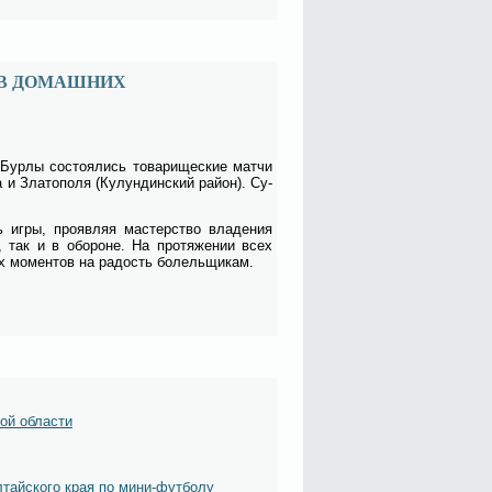
 В ДОМАШНИХ
 Бур­лы со­сто­я­лись то­ва­ри­ще­ские мат­чи
 и Зла­то­по­ля (Ку­лун­дин­ский рай­он). Су­
ь иг­ры, про­яв­ляя ма­стер­ство вла­де­ния
, так и в обо­роне. На про­тя­же­нии всех
ых мо­мен­тов на ра­дость бо­лель­щи­кам.
ой области
тайского края по мини-футболу