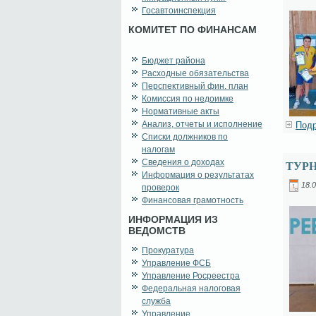
Госавтоинспекция
КОМИТЕТ ПО ФИНАНСАМ
Бюджет района
Расходные обязательства
Перспективный фин. план
Комиссия по недоимке
Нормативные акты
Анализ, отчеты и исполнение
Подр
Списки должников по
налогам
Сведения о доходах
ТУРН
Информация о результатах
18.0
проверок
Финансовая грамотность
ИНФОРМАЦИЯ ИЗ
ВЕДОМСТВ
Прокуратура
Управление ФСБ
Управление Росреестра
Федеральная налоговая
служба
Управление