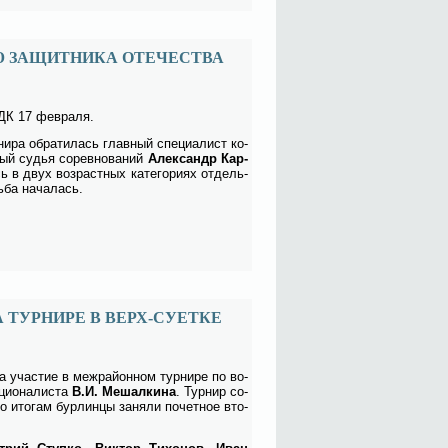
Ю ЗАЩИТНИКА ОТЕЧЕСТВА
РДК 17 фев­ра­ля.
ни­ра об­ра­ти­лась глав­ный спе­ци­а­лист ко­
ый су­дья со­рев­но­ва­ний
Алек­сандр Кар­
 в двух воз­раст­ных ка­те­го­ри­ях от­дель­
­ба на­ча­лась.
 ТУРНИРЕ В ВЕРХ-СУЕТКЕ
ла уча­стие в меж­рай­он­ном тур­ни­ре по во­
­цио­на­ли­ста
В.И. Ме­шал­ки­на
. Тур­нир со­
о ито­гам бур­лин­цы за­ня­ли по­чет­ное вто­