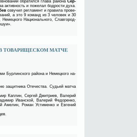
­но­ва­ний об­ра­тил­ся гла­ва рай­о­на
Сер­
 за ак­тив­ность и по­же­лал бод­ро­сти ду­ха.
­бев
озву­чил ре­гла­мент и пра­ви­ла про­ве­
о­ва­ний, а это 9 ко­манд из 3 че­ло­век и 30
 Не­мец­ко­го На­цио­наль­но­го, Слав­го­род­
е­шуи».
 В ТОВАРИЩЕСКОМ МАТЧЕ
и Бур­лин­ско­го рай­о­на и Не­мец­ко­го на­
ню за­щит­ни­ка Оте­че­ства. Су­дьей мат­ча
­мир Кап­лин, Сер­гей Дмит­ри­ев, Ва­ле­рий
ди­мир Иван­ской, Ва­ле­рий Фе­до­рен­ко,
й Аме­лин, Ро­ман Усти­мен­ко и Ев­ге­ний
цев.