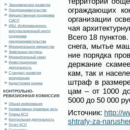
тер­ри­то­рий об­ще
Экономическое развитие
ограж­да­ю­щих кон
Предпринимательство
Имущественная поддержка
ор­га­ни­за­ции осв
СМСП
ИКЦ. Информационно-
чая ар­хи­тек­тур­н
консультационный центр
Все­го 18 пунк­тов.
поддержки
предпринимательства
сне­га, мы­тье ма­ш
Муниципальное имущество
Земельные ресурсы
ние по­ряд­ка про­
Муниципальный заказ
дер­жа­ние ска­ме­
Инвестиционная
деятельность
кам, так и на­се­л
Стандарт развития
конкуренции
штраф в раз­ме­ре
Кадастровая оценка
цам – от 1000 до 
КОНТРОЛЬНО-
РЕВИЗИОННАЯ КОМИССИЯ
5000 до 50 000 ру
Общая информация
Нормативные правовые акты
Ис­точ­ник:
http://
Планы КСО
shtrafy-za-narushen
Контрольная деятельность
Отчет КСО