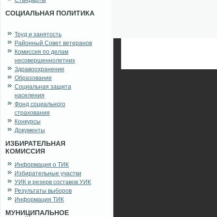
Стандарты
СОЦИАЛЬНАЯ ПОЛИТИКА
Труд и занятость
Районный Совет ветеранов
Комиссия по делам
несовершеннолетних
Здравоохранение
Образование
Социальная защита
населения
Фонд социального
страхования
Конкурсы
Документы
ИЗБИРАТЕЛЬНАЯ
КОМИССИЯ
Информация о ТИК
Избирательные участки
УИК и резерв составов УИК
Результаты выборов
Информация ТИК
МУНИЦИПАЛЬНОЕ