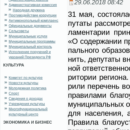
29.06.2018 08:42
Административная комиссия
Народная дружина
31 мая, со­сто­я­л
Противодействие коррупции
Антимонопольный комплаенс
пу­та­ты рас­смот­р
Официальные документы
ла­мен­та­рии при­
Сельсоветы
Муниципальные услуги
«О со­дер­жа­нии пр
Муниципальные программы
Муниципальный контроль
паль­но­го об­ра­з
Исполнение поручений и
нить, де­пу­та­ты в
указаний Президента РФ
КУЛЬТУРА
ной от­вет­ствен­но
ри­то­рии ре­ги­о­н
Комитет по культуре
Новости культуры
ри­ли пе­ре­чень во
Молодежная политика
пра­ви­ла­ми бла­го
Спорт
Сведения о доходах
му­ни­ци­паль­ных о
Учреждения культуры
Многофункциональный
для на­се­ле­ния,
культурный центр
Пра­ви­ла бла­го­ус
ЭКОНОМИКА И БИЗНЕС