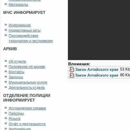
Материалы
МЧС ИНФОРМИРУЕТ
Информация
Нормативные акты
Противодействие
терроризму и экстремизму
АРХИВ
Об отделе
Вло­же­ния:
Положение об архиве
53 Kb
За­кон Ал­тай­ско­го края
Контакты
80 Kb
За­кон Ал­тай­ско­го края
Запросы
Муниципальные услуги
Деятельность отдела
ОТДЕЛЕНИЕ ПОЛИЦИИ
ИНФОРМИРУЕТ
Историческая справка
Персоны
Розыск
Отчёт о деятельности
Информация