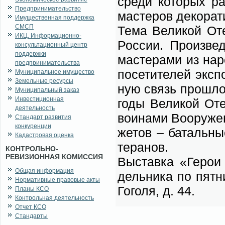
сре­ди ко­то­рых р
Предпринимательство
ма­сте­ров де­ко­ра­т
Имущественная поддержка
СМСП
Те­ма Ве­ли­кой Оте
ИКЦ. Информационно-
Рос­сии. Про­из­ве­
консультационный центр
поддержки
ма­сте­ра­ми из на­
предпринимательства
по­се­ти­те­лей экс­
Муниципальное имущество
Земельные ресурсы
ную связь про­шло­го
Муниципальный заказ
Инвестиционная
го­ды Ве­ли­кой Оте
деятельность
во­и­на­ми Во­ору­ж
Стандарт развития
конкуренции
же­тов – ба­таль­ны
Кадастровая оценка
те­ра­нов.
КОНТРОЛЬНО-
РЕВИЗИОННАЯ КОМИССИЯ
Вы­став­ка «Ге­рои
Общая информация
дель­ни­ка по пят­н
Нормативные правовые акты
Го­го­ля, д. 44.
Планы КСО
Контрольная деятельность
Отчет КСО
Стандарты