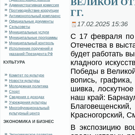
ВЕЛИКОЙ ОТ
Административная комиссия
ГГ.
Противодействие коррупции
Антимонопольный комплаенс
Официальные документы
17.02.2025 15:36
Сельсоветы
Муниципальные услуги
С 17 фев­ра­ля по 
Муниципальные программы
Оте­че­ства в вы­ст
Муниципальный контроль
Исполнение поручений и
бу­дет ра­бо­тать вы­
указаний Президента РФ
клад­но­го ис­кус­с
КУЛЬТУРА
По­бе­ды в Ве­ли­к
Комитет по культуре
во­пись, гра­фи­ка,
Новости культуры
Молодежная политика
шив­ка, лос­кут­ное
Спорт
наш край: Бар­на­ул
Сведения о доходах
Учреждения культуры
Бла­го­ве­щен­ский
Многофункциональный
Крас­но­гор­ский, См
культурный центр
ЭКОНОМИКА И БИЗНЕС
В экс­по­зи­цию во­
Экономическое развитие