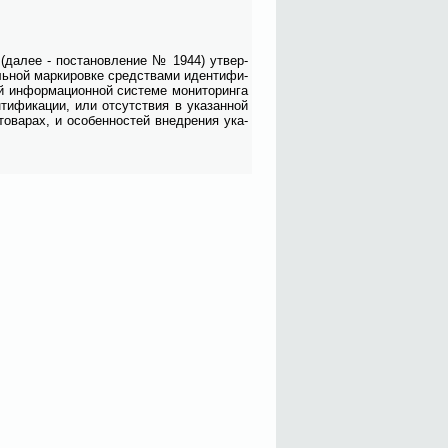
 (да­лее - по­ста­нов­ле­ние № 1944) утвер­
ль­ной мар­ки­ров­ке сред­ства­ми иден­ти­фи­
 ин­фор­ма­ци­он­ной си­сте­ме мо­ни­то­рин­га
ти­фи­ка­ции, или от­сут­ствия в ука­зан­ной
то­ва­рах, и осо­бен­но­стей внед­ре­ния ука­