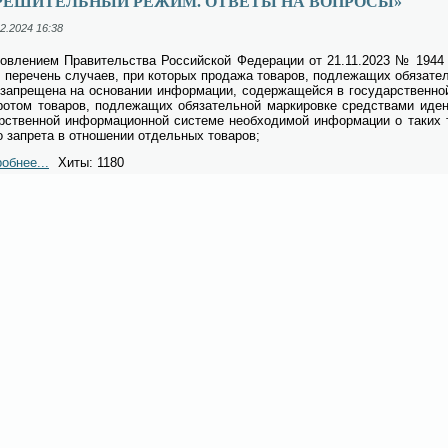
ЗРЕШИТЕЛЬНЫЙ РЕЖИМ. ОТВЕТЫ НА ВОПРОСЫ»
2.2024 16:38
нов­ле­ни­ем Пра­ви­тель­ства Рос­сий­ской Фе­де­ра­ции от 21.11.2023 № 1944
 пе­ре­чень слу­ча­ев, при ко­то­рых про­да­жа то­ва­ров, под­ле­жа­щих обя­за­те
 за­пре­ще­на на ос­но­ва­нии ин­фор­ма­ции, со­дер­жа­щей­ся в го­су­дар­ствен­ной
ро­том то­ва­ров, под­ле­жа­щих обя­за­тель­ной мар­ки­ров­ке сред­ства­ми иден­
ар­ствен­ной ин­фор­ма­ци­он­ной си­сте­ме не­об­хо­ди­мой ин­фор­ма­ции о та­ких 
о за­пре­та в от­но­ше­нии от­дель­ных то­ва­ров;
обнее...
Хиты: 1180