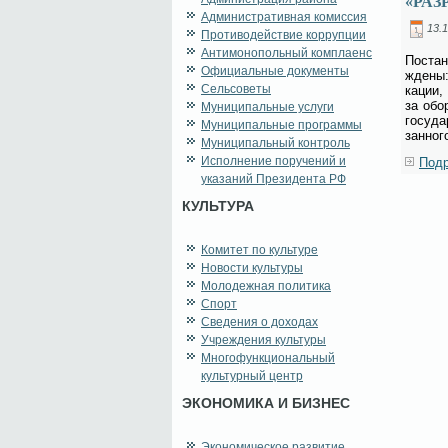
«РА
Административная комиссия
13.1
Противодействие коррупции
Антимонопольный комплаенс
По­ста­
Официальные документы
жде­ны:
Сельсоветы
ка­ции,
за обо­
Муниципальные услуги
го­су­д
Муниципальные программы
зан­но­г
Муниципальный контроль
Исполнение поручений и
Подр
указаний Президента РФ
КУЛЬТУРА
Комитет по культуре
Новости культуры
Молодежная политика
Спорт
Сведения о доходах
Учреждения культуры
Многофункциональный
культурный центр
ЭКОНОМИКА И БИЗНЕС
Экономическое развитие