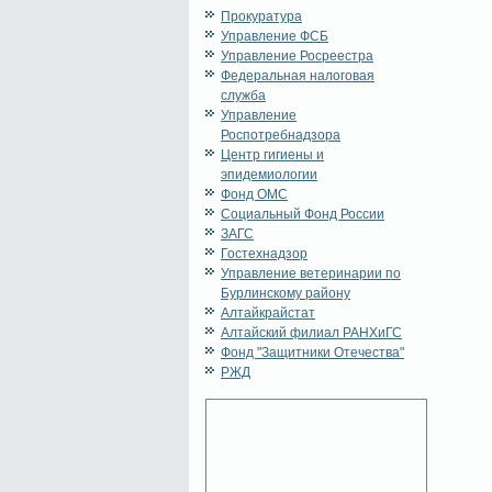
Прокуратура
Управление ФСБ
Управление Росреестра
Федеральная налоговая
служба
Управление
Роспотребнадзора
Центр гигиены и
эпидемиологии
Фонд ОМС
Социальный Фонд России
ЗАГС
Гостехнадзор
Управление ветеринарии по
Бурлинскому району
Алтайкрайстат
Алтайский филиал РАНХиГС
Фонд "Защитники Отечества"
РЖД