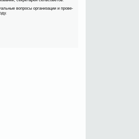
­аль­ные во­про­сы ор­га­ни­за­ции и про­ве­
о­ду.