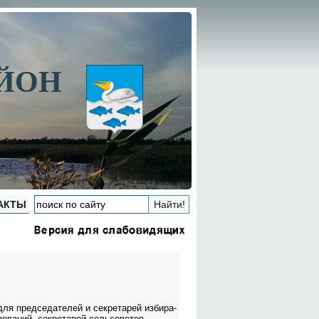
АЙОН
АКТЫ
ля пред­се­да­те­лей и сек­ре­та­рей из­би­ра­
о­ва­ний, сек­ре­та­рей сель­со­ве­тов.