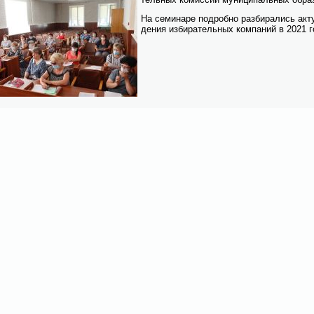
На се­ми­на­ре по­дроб­но раз­би­ра­лись ак­ту
де­ния из­би­ра­тель­ных ком­па­ний в 2021 г