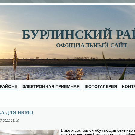
БУРЛИНСКИЙ Р
ОФИЦИАЛЬНЫЙ САЙТ
 РАЙОНЕ
ЭЛЕКТРОННАЯ ПРИЕМНАЯ
ФОТОГАЛЕРЕЯ
КОНТ
БА ДЛЯ ИКМО
7.2021 15:40
1 июля со­сто­ял­ся обу­ча­ю­щий се­ми­нар д
тель­ных ко­мис­сий му­ни­ци­паль­ных об­ра­з