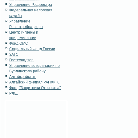
Управление Росреестра
Федеральная налоговая
служба
Управление
Роспотребнадзора
Центр гигиены и
эпидемиологии
Фонд ОМС
Социальный Фонд России
ЗАГС
Гостехнадзор
Управление ветеринарии по
Бурлинскому району
Алтайкрайстат
Алтайский филиал РАНХиГС
Фонд "Защитники Отечества"
РЖД