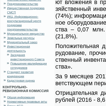
ют вло­же­ния в пр
Предпринимательство
зяй­ствен­ный ин­в
Имущественная поддержка
СМСП
(74%); ин­фор­ма­ци­
ИКЦ. Информационно-
ное обо­ру­до­ва­ни
консультационный центр
поддержки
ства – 0,07 млн. 
предпринимательства
Муниципальное имущество
(21,8%).
Земельные ресурсы
Муниципальный заказ
По­ло­жи­тель­ная д
Инвестиционная
деятельность
ру­до­ва­ние, про­ч
Заседания
ствен­ный ин­вен­т
инвестиционного Совета
Повышение квалификации
ства».
сотрудников
Стандарт развития
За 9 ме­ся­цев 2017
конкуренции
Кадастровая оценка
вет­ству­ю­щем пе­ри
КОНТРОЛЬНО-
РЕВИЗИОННАЯ КОМИССИЯ
От­ри­ца­тель­ная д
Общая информация
руб­лей (2016 - 8,6
Нормативные правовые акты