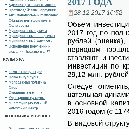
2017 ГОДА
Административная комиссия
Противодействие коррупции
28.12.2017 10:52
Антимонопольный комплаенс
Официальные документы
Объ­ем ин­ве­сти­ц
Сельсоветы
2017 год по пол­но
Муниципальные услуги
Муниципальные программы
руб­лей (оцен­ка),
Муниципальный контроль
Исполнение поручений и
пе­ри­о­дом про­ш
указаний Президента РФ
став­ля­ют ин­ве­с
КУЛЬТУРА
Ин­ве­сти­ции по кр
Комитет по культуре
29,12 млн. руб­лей
Новости культуры
Молодежная политика
Сле­ду­ет от­ме­тить
Спорт
ца­тель­ная ди­на­ми
Сведения о доходах
Учреждения культуры
в ос­нов­ной ка­пи
Многофункциональный
культурный центр
2016 го­дом (с 11
ЭКОНОМИКА И БИЗНЕС
В ви­до­вой струк­т
Экономическое развитие