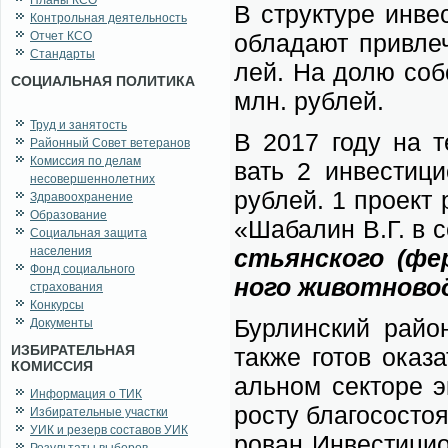
Планы КСО
В струк­ту­ре ин­ве
Контрольная деятельность
Отчет КСО
об­ла­да­ют при­вл
Стандарты
лей. На до­лю соб­
СОЦИАЛЬНАЯ ПОЛИТИКА
млн. руб­лей.
Труд и занятость
В 2017 го­ду на тер
Районный Совет ветеранов
Комиссия по делам
вать 2 ин­ве­сти­ц
несовершеннолетних
руб­лей. 1 про­ект 
Здравоохранение
Образование
«Ша­ба­лин В.Г. в 
Социальная защита
населения
стьян­ско­го (фер
Фонд социального
но­го жи­вот­но­во
страхования
Конкурсы
Бур­лин­ский рай­о
Документы
ИЗБИРАТЕЛЬНАЯ
так­же го­тов ока­з
КОМИССИЯ
аль­ном сек­то­ре э
Информация о ТИК
ро­сту бла­го­со­сто­
Избирательные участки
УИК и резерв составов УИК
ро­ван Ин­ве­сти­ци