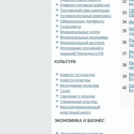
32
му
Административная комиссия
Противодействие коррупции
C
33
ОБ
Антимонопольный комплаенс
Официальные документы
34
Ин
Сельсоветы
Из
35
Муниципальные услуги
уч
Муниципальные программы
Ра
36
Муниципальный контроль
те
Исполнение поручений и
Ин
указаний Президента РФ
37
Бу
КУЛЬТУРА
Из
38
об
Ин
Комитет по культуре
39
Бу
Новости культуры
Молодежная политика
Из
40
Бу
Спорт
Сведения о доходах
Учреждения культуры
Многофункциональный
культурный центр
ЭКОНОМИКА И БИЗНЕС
Экономическое развитие