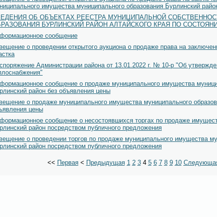
ниципального имущества муниципального образования Бурлинский район
ВЕДЕНИЯ ОБ ОБЪЕКТАХ РЕЕСТРА МУНИЦИПАЛЬНОЙ СОБСТВЕННО
РАЗОВАНИЯ БУРЛИНСКИЙ РАЙОН АЛТАЙСКОГО КРАЯ ПО СОСТОЯНИЮ 
формационное сообщение
вещение о проведении открытого аукциона о продаже права на заключен
астка
споряжение Администрации района от 13.01.2022 г. № 10-р "Об утвержде
плоснабжения"
формационное сообщение о продаже муниципального имущества муници
рлинский район без объявления цены
вещение о продаже муниципального имущества муниципального образов
ъявления цены
формационное сообщение о несостоявшихся торгах по продаже имущест
рлинский район посредством публичного предложения
вещение о проведении торгов по продаже муниципального имущества му
рлинский район посредством публичного предложения
<<
Первая
<
Предыдущая
1
2
3
4
5
6
7
8
9
10
Следующа