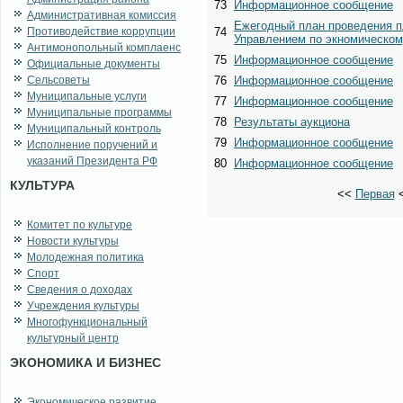
73
Информационное сообщение
Административная комиссия
Ежегодный план проведения п
Противодействие коррупции
74
Управлением по экномическом
Антимонопольный комплаенс
75
Информационное сообщение
Официальные документы
Сельсоветы
76
Информационное сообщение
Муниципальные услуги
77
Информационное сообщение
Муниципальные программы
78
Результаты аукциона
Муниципальный контроль
79
Информационное сообщение
Исполнение поручений и
указаний Президента РФ
80
Информационное сообщение
КУЛЬТУРА
<<
Первая
Комитет по культуре
Новости культуры
Молодежная политика
Спорт
Сведения о доходах
Учреждения культуры
Многофункциональный
культурный центр
ЭКОНОМИКА И БИЗНЕС
Экономическое развитие