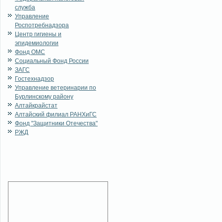
служба
Управление
Роспотребнадзора
Центр гигиены и
эпидемиологии
Фонд ОМС
Социальный Фонд России
ЗАГС
Гостехнадзор
Управление ветеринарии по
Бурлинскому району
Алтайкрайстат
Алтайский филиал РАНХиГС
Фонд "Защитники Отечества"
РЖД