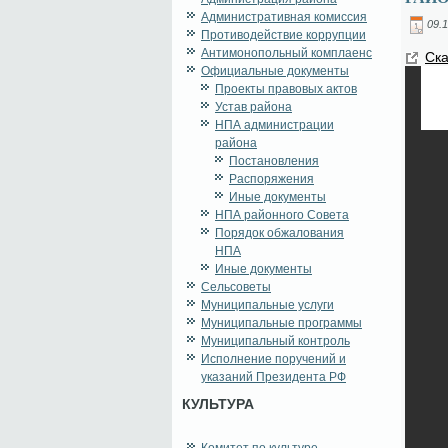
Административная комиссия
09.1
Противодействие коррупции
Антимонопольный комплаенс
Ска
Официальные документы
Проекты правовых актов
Устав района
НПА администрации
района
Постановления
Распоряжения
Иные документы
НПА районного Совета
Порядок обжалования
НПА
Иные документы
Сельсоветы
Муниципальные услуги
Муниципальные программы
Муниципальный контроль
Исполнение поручений и
указаний Президента РФ
КУЛЬТУРА