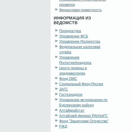
проверок
Финансовая грамотность
ИНФОРМАЦИЯ ИЗ
ВЕДОМСТВ
Прокуратура
Управление ФСБ
Управление Росреестра
Федеральная налоговая
служба
Управление
Роспотребнадзора
Центр гигиены и
эпидемиологии
Фонд ОМС
Социальный Фонд России
ЗАГС
Гостехнадзор
Управление ветеринарии по
Бурлинскому району
Алтайкрайстат
Алтайский филиал РАНХиГС
Фонд "Защитники Отечества"
РЖД