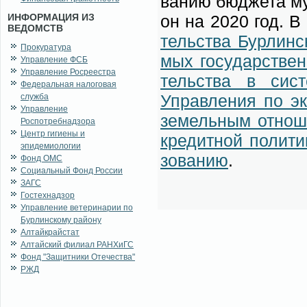
ва­нию бюд­же­та му­
ИНФОРМАЦИЯ ИЗ
он на 2020 год. В 
ВЕДОМСТВ
тель­ства Бур­лин­с
Прокуратура
мых го­су­дар­ствен
Управление ФСБ
Управление Росреестра
тель­ства в си­ст
Федеральная налоговая
Управ­ле­ния по эко
служба
Управление
зе­мель­ным от­но­ш
Роспотребнадзора
Центр гигиены и
кре­дит­ной по­ли­ти
эпидемиологии
зо­ва­нию
.
Фонд ОМС
Социальный Фонд России
ЗАГС
Гостехнадзор
Управление ветеринарии по
Бурлинскому району
Алтайкрайстат
Алтайский филиал РАНХиГС
Фонд "Защитники Отечества"
РЖД