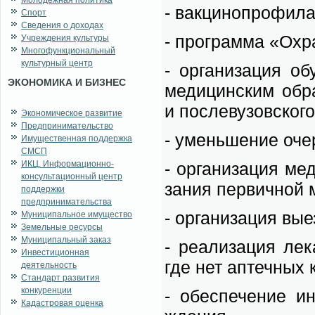
Молодежная политика
- вак­ци­но­про­фи­ла
Спорт
Сведения о доходах
- про­грам­ма «Охра
Учреждения культуры
Многофункциональный
культурный центр
- ор­га­ни­за­ция о
ЭКОНОМИКА И БИЗНЕС
ме­ди­цин­ским об­р
и по­сле­ву­зов­ско­го
Экономическое развитие
Предпринимательство
- умень­ше­ние оче­р
Имущественная поддержка
СМСП
ИКЦ. Информационно-
- ор­га­ни­за­ция м
консультационный центр
за­ния пер­вич­ной м
поддержки
предпринимательства
- ор­га­ни­за­ция вы
Муниципальное имущество
Земельные ресурсы
Муниципальный заказ
- ре­а­ли­за­ция ле
Инвестиционная
где нет ап­теч­ных к
деятельность
Стандарт развития
конкуренции
- обес­пе­че­ние ин
Кадастровая оценка