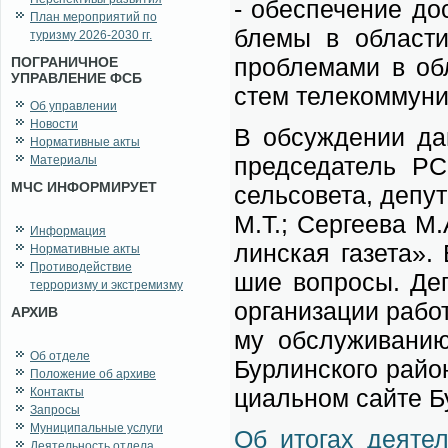
- обес­пе­че­ние до
План мероприятий по
бле­мы в об­ла­сти 
туризму 2026-2030 гг.
про­бле­ма­ми в об­
ПОГРАНИЧНОЕ
УПРАВЛЕНИЕ ФСБ
стем те­ле­ком­му­ни
Об управлении
Новости
В об­суж­де­нии дан
Нормативные акты
пред­се­да­тель РС
Материалы
МЧС ИНФОРМИРУЕТ
сель­со­ве­та, де­пу
М.Т.; Сер­ге­е­ва М
Информация
лин­ская га­зе­та».
Нормативные акты
Противодействие
шие во­про­сы. Де­п
терроризму и экстремизму
ор­га­ни­за­ции ра­
АРХИВ
му об­слу­жи­ва­нию
Об отделе
Бур­лин­ско­го рай­
Положение об архиве
ци­аль­ном сай­те Бу
Контакты
Запросы
Муниципальные услуги
Об ито­гах де­я­тел
Деятельность отдела