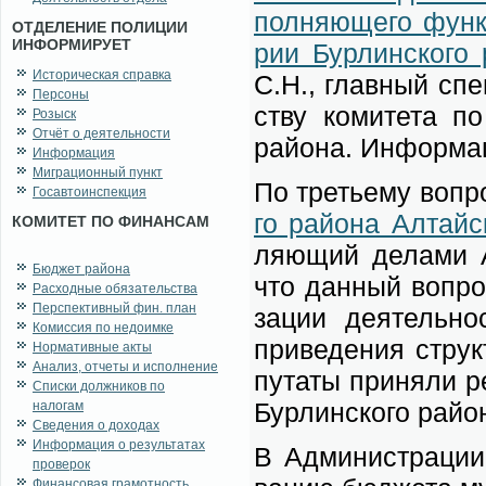
пол­ня­ю­ще­го функ
ОТДЕЛЕНИЕ ПОЛИЦИИ
ИНФОРМИРУЕТ
рии Бур­лин­ско­го 
Историческая справка
С.Н., глав­ный спе­
Персоны
ству ко­ми­те­та по
Розыск
Отчёт о деятельности
рай­о­на. Ин­фор­ма­
Информация
Миграционный пункт
По тре­тье­му во­пр
Госавтоинспекция
го рай­о­на Ал­тай­
КОМИТЕТ ПО ФИНАНСАМ
ля­ю­щий де­ла­ми А
Бюджет района
что дан­ный во­прос
Расходные обязательства
Перспективный фин. план
за­ции де­я­тель­но
Комиссия по недоимке
при­ве­де­ния струк­
Нормативные акты
Анализ, отчеты и исполнение
пу­та­ты при­ня­ли 
Списки должников по
Бур­лин­ско­го рай­о­
налогам
Сведения о доходах
Информация о результатах
В Адми­ни­стра­ции 
проверок
Финансовая грамотность