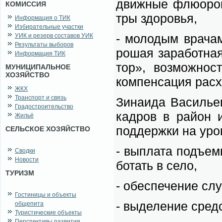
движ­ные флю­о­ро
КОМИССИЯ
тры здо­ро­вья,
Информация о ТИК
Избирательные участки
- мо­ло­дым вра­чам
УИК и резерв составов УИК
Результаты выборов
ро­шая за­ра­бот­на
Информация ТИК
тор», воз­мож­нос
МУНИЦИПАЛЬНОЕ
ХОЗЯЙСТВО
ком­пен­са­ция рас­
ЖКХ
Транспорт и связь
Зи­на­и­да Ва­си­ль
Градостроительство
кад­ров в рай­он и
Жильё
под­держ­ки на уро
СЕЛЬСКОЕ ХОЗЯЙСТВО
- вы­пла­та подъ­ем­
Сводки
Новости
бо­тать в се­ло,
ТУРИЗМ
- обес­пе­че­ние сл
Гостиницы и объекты
- вы­де­ле­ние сред
общепита
Туристические объекты
Перспективы развития