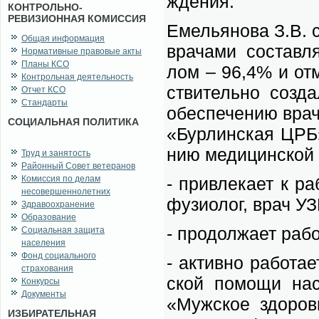
жде­ния.
КОНТРОЛЬНО-
РЕВИЗИОННАЯ КОМИССИЯ
Еме­лья­но­ва З.В. 
Общая информация
вра­ча­ми со­став­
Нормативные правовые акты
Планы КСО
лом – 96,4% и от­
Контрольная деятельность
стви­тель­но со­зда
Отчет КСО
Стандарты
обес­пе­че­нию вра­
СОЦИАЛЬНАЯ ПОЛИТИКА
«Бур­лин­ская ЦРБ»
нию ме­ди­цин­ской 
Труд и занятость
Районный Совет ветеранов
Комиссия по делам
- при­вле­ка­ет к ра
несовершеннолетних
фу­зио­лог, врач УЗ
Здравоохранение
Образование
- про­дол­жа­ет ра­
Социальная защита
населения
Фонд социального
- ак­тив­но ра­бо­та
страхования
ской по­мо­щи на­се
Конкурсы
Документы
«Муж­ское здо­ро­в
ИЗБИРАТЕЛЬНАЯ