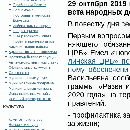
29 ок­тяб­ря 2019 
О районном Совете
ве­та на­род­ных де
Полномочия
Постоянные комиссии
Депутаты
В по­вест­ку дня се
Избирательные округа
График приема
Пер­вым во­про­сом 
НПА районного Совета
Проекты правовых актов
ня­ю­ще­го обя­зан
Администрация района
ЦРБ» Еме­лья­но­в
Административная комиссия
Противодействие коррупции
лин­ская ЦРБ» по м
Антимонопольный комплаенс
но­му обес­пе­че­ни
Официальные документы
Сельсоветы
Ва­си­льев­на со­о
Муниципальные услуги
Муниципальные программы
грам­мы «Раз­ви­т
Муниципальный контроль
2020 го­да» на тер­р
Исполнение поручений и
указаний Президента РФ
прав­ле­ний:
КУЛЬТУРА
- про­фи­лак­ти­ка з
Комитет по культуре
за жиз­ни;
Новости культуры