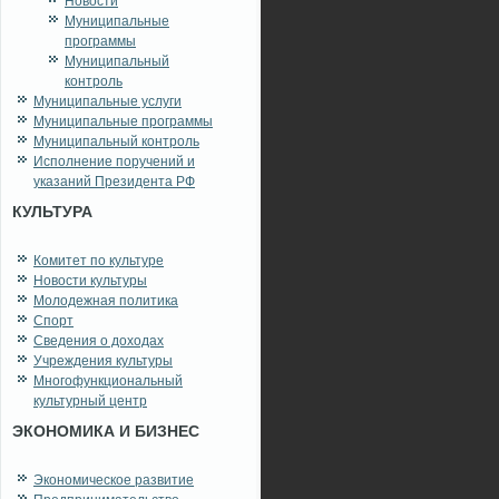
Новости
Муниципальные
программы
Муниципальный
контроль
Муниципальные услуги
Муниципальные программы
Муниципальный контроль
Исполнение поручений и
указаний Президента РФ
КУЛЬТУРА
Комитет по культуре
Новости культуры
Молодежная политика
Спорт
Сведения о доходах
Учреждения культуры
Многофункциональный
культурный центр
ЭКОНОМИКА И БИЗНЕС
Экономическое развитие