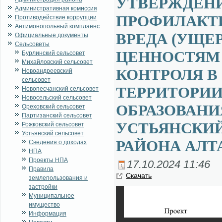
УТВЕРЖДЕН
Административная комиссия
ПРОФИЛАКТ
Противодействие коррупции
Антимонопольный комплаенс
ВРЕДА (УЩЕ
Официальные документы
Сельсоветы
ЦЕННОСТЯМ
Бурлинский сельсовет
Михайловский сельсовет
КОНТРОЛЯ В
Новоандреевский
сельсовет
ТЕРРИТОРИ
Новопесчанский сельсовет
Новосельский сельсовет
ОБРАЗОВАНИ
Ореховский сельсовет
Партизанский сельсовет
УСТЬЯНСКИЙ
Рожковский сельсовет
Устьянский сельсовет
РАЙОНА АЛТА
Сведения о доходах
НПА
Проекты НПА
17.10.2024 11:46
Правила
Ска­чать
землепользования и
застройки
Муниципальное
имущество
Информация