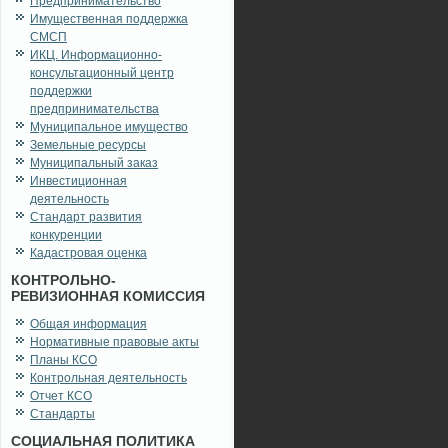
Предпринимательство
Имущественная поддержка
СМСП
ИКЦ. Информационно-
консультационный центр
поддержки
предпринимательства
Муниципальное имущество
Земельные ресурсы
Муниципальный заказ
Инвестиционная
деятельность
Стандарт развития
конкуренции
Кадастровая оценка
КОНТРОЛЬНО-
РЕВИЗИОННАЯ КОМИССИЯ
Общая информация
Нормативные правовые акты
Планы КСО
Контрольная деятельность
Отчет КСО
Стандарты
СОЦИАЛЬНАЯ ПОЛИТИКА