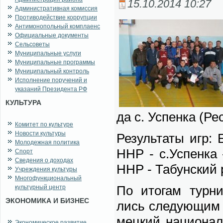
15.10.2014 10:27
Административная комиссия
Противодействие коррупции
Антимонопольный комплаенс
Официальные документы
Сельсоветы
Муниципальные услуги
Муниципальные программы
Муниципальный контроль
Исполнение поручений и
указаний Президента РФ
КУЛЬТУРА
да с. Успен­ка (Рес­
Комитет по культуре
Новости культуры
Ре­зуль­та­ты игр: 
Молодежная политика
ННР - с.Успен­ка –
Спорт
Сведения о доходах
ННР - Та­бун­ский 
Учреждения культуры
Многофункциональный
По ито­гам тур­ни­
культурный центр
ЭКОНОМИКА И БИЗНЕС
лись сле­ду­ю­щим 
мец­кий на­цио­нал
Экономическое развитие