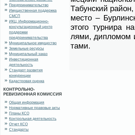
Предпринимательство
Та­бун­ский рай­он,
Имущественная поддержка
ме­сто – Бур­лин­с
СМСП
ИКЦ. Информационно-
это­го тур­ни­ра на
консультационный центр
поддержки
ля­ми, ди­пло­мом и
предпринимательства
Муниципальное имущество
та­ми.
Земельные ресурсы
Муниципальный заказ
Инвестиционная
деятельность
Стандарт развития
конкуренции
Кадастровая оценка
КОНТРОЛЬНО-
РЕВИЗИОННАЯ КОМИССИЯ
Общая информация
Нормативные правовые акты
Планы КСО
Контрольная деятельность
Отчет КСО
Стандарты