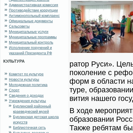
Административная комиссия
Противодействие коррупции
Антимонопольный комплаенс
Официальные документы
Сельсоветы
Муниципальные услуги
Муниципальные программы
Муниципальный контроль
Исполнение поручений и
указаний Президента РФ
КУЛЬТУРА
ра­тор Ру­си». Цель 
по­ко­ле­ние с ре­ф
Комитет по культуре
форм в об­ла­сти на­
Новости культуры
Молодежная политика
ту­ре, об­ра­зо­ва­н
Спорт
Сведения о доходах
ви­тия на­ше­го го­су
Учреждения культуры
Бурлинский районный
В хо­де ме­ро­при­я­
краеведческий музей
Бурлинская детская школа
об­ра­зо­ва­нии Рос­
искусств
Так­же ре­бя­там бы
Библиотечная сеть