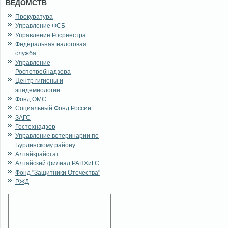
ВЕДОМСТВ
Прокуратура
Управление ФСБ
Управление Росреестра
Федеральная налоговая
служба
Управление
Роспотребнадзора
Центр гигиены и
эпидемиологии
Фонд ОМС
Социальный Фонд России
ЗАГС
Гостехнадзор
Управление ветеринарии по
Бурлинскому району
Алтайкрайстат
Алтайский филиал РАНХиГС
Фонд "Защитники Отечества"
РЖД