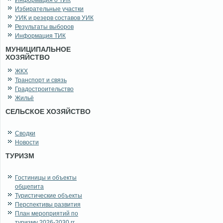
Информация о ТИК
Избирательные участки
УИК и резерв составов УИК
Результаты выборов
Информация ТИК
МУНИЦИПАЛЬНОЕ
ХОЗЯЙСТВО
ЖКХ
Транспорт и связь
Градостроительство
Жильё
СЕЛЬСКОЕ ХОЗЯЙСТВО
Сводки
Новости
ТУРИЗМ
Гостиницы и объекты
общепита
Туристические объекты
Перспективы развития
План мероприятий по
туризму 2026-2030 гг.