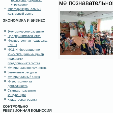
Культурно-досуговые
ме по­зна­ва­тель­н
учреждения
Многофункциональный
культурный центр
ЭКОНОМИКА И БИЗНЕС
Экономическое развитие
Предпринимательство
Имущественная поддержка
СМСП
ИКЦ. Информационно-
консультационный центр
поддержки
предпринимательства
Муниципальное имущество
Земельные ресурсы
Муниципальный заказ
Инвестиционная
деятельность
Стандарт развития
конкуренции
Кадастровая оценка
КОНТРОЛЬНО-
РЕВИЗИОННАЯ КОМИССИЯ