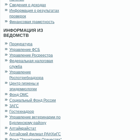
Сведения о доходах
Информация о результатах
проверок
Финансовая грамотность
ИНФОРМАЦИЯ ИЗ
ВЕДОМСТВ
Прокуратура
Управление ФСБ
Управление Росреестра
Федеральная налоговая
служба
Управление
Роспотребнадзора
Центр гигиены и
эпидемиологии
Фонд ОМС
Социальный Фонд России
ЗАГС
Гостехнадзор
Управление ветеринарии по
Бурлинскому району
Алтайкрайстат
Алтайский филиал РАНХиГС
Фонд "Защитники Отечества"