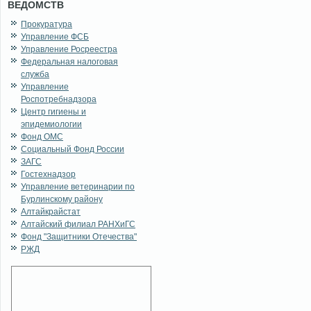
ВЕДОМСТВ
Прокуратура
Управление ФСБ
Управление Росреестра
Федеральная налоговая
служба
Управление
Роспотребнадзора
Центр гигиены и
эпидемиологии
Фонд ОМС
Социальный Фонд России
ЗАГС
Гостехнадзор
Управление ветеринарии по
Бурлинскому району
Алтайкрайстат
Алтайский филиал РАНХиГС
Фонд "Защитники Отечества"
РЖД