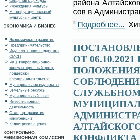
рай­о­на Ал­тай­ско­
Сведения о доходах
Учреждения культуры
сов в Адми­ни­стра­ц
Многофункциональный
культурный центр
Подробнее...
Хит
ЭКОНОМИКА И БИЗНЕС
Экономическое развитие
ПОСТАНОВЛ
Предпринимательство
Имущественная поддержка
ОТ 06.10.202
СМСП
ИКЦ. Информационно-
ПОЛОЖЕНИЯ,
консультационный центр
поддержки
СОБЛЮДЕНИ
предпринимательства
Муниципальное имущество
СЛУЖЕБНОМ
Земельные ресурсы
Муниципальный заказ
МУНИЦИПАЛ
Инвестиционная
деятельность
АДМИНИСТРА
Стандарт развития
конкуренции
АЛТАЙСКОГО
Кадастровая оценка
КОНТРОЛЬНО-
КОНФЛИКТА 
РЕВИЗИОННАЯ КОМИССИЯ