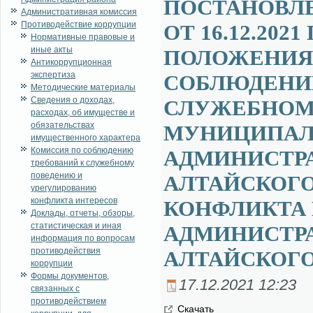
ПОСТАНОВЛ
Административная комиссия
Противодействие коррупции
ОТ 16.12.202
Нормативные правовые и
иные акты
ПОЛОЖЕНИЯ,
Антикоррупционная
экспертиза
СОБЛЮДЕНИ
Методические материалы
Сведения о доходах,
СЛУЖЕБНОМ
расходах, об имуществе и
обязательствах
МУНИЦИПАЛ
имущественного характера
Комиссия по соблюдению
АДМИНИСТРА
требований к служебному
поведению и
АЛТАЙСКОГО
урегулированию
конфликта интересов
КОНФЛИКТА 
Доклады, отчеты, обзоры,
статистическая и иная
АДМИНИСТРА
информация по вопросам
противодействия
АЛТАЙСКОГО
коррупции
Формы документов,
17.12.2021 12:23
связанных с
противодействием
Ска­чать