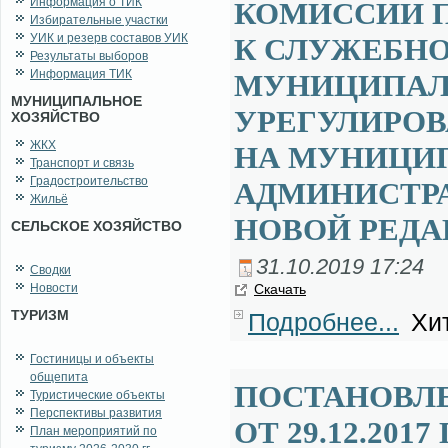
Информация о ТИК
КОМИССИИ 
Избирательные участки
УИК и резерв составов УИК
К СЛУЖЕБН
Результаты выборов
Информация ТИК
МУНИЦИПАЛ
МУНИЦИПАЛЬНОЕ
УРЕГУЛИРО
ХОЗЯЙСТВО
ЖКХ
НА МУНИЦИ
Транспорт и связь
Градостроительство
АДМИНИСТРА
Жильё
НОВОЙ РЕДА
СЕЛЬСКОЕ ХОЗЯЙСТВО
31.10.2019 17:24
Сводки
Новости
Ска­чать
ТУРИЗМ
Подробнее...
Хит
Гостиницы и объекты
общепита
ПОСТАНОВЛ
Туристические объекты
Перспективы развития
ОТ 29.12.201
План мероприятий по