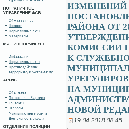
туризму 2026-2030 гг.
ИЗМЕНЕНИЙ 
ПОГРАНИЧНОЕ
УПРАВЛЕНИЕ ФСБ
ПОСТАНОВЛ
Об управлении
РАЙОНА ОТ 28
Новости
Нормативные акты
УТВЕРЖДЕНИ
Материалы
МЧС ИНФОРМИРУЕТ
КОМИССИИ 
К СЛУЖЕБН
Информация
Нормативные акты
МУНИЦИПАЛ
Противодействие
терроризму и экстремизму
УРЕГУЛИРО
АРХИВ
НА МУНИЦИ
Об отделе
АДМИНИСТРА
Положение об архиве
Контакты
НОВОЙ РЕДА
Запросы
Муниципальные услуги
Деятельность отдела
19.04.2018 08:45
ОТДЕЛЕНИЕ ПОЛИЦИИ