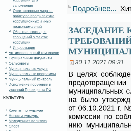
коррупции, для
заполнения
Подробнее...
Хит
Ответственные лица за
работу по профилактике
коррупционных и иных
правонарушений
ЗАСЕДАНИЕ
Обратная связь для
сообщений о фактах
ТРЕБОВАНИ
коррупции
Информация
МУНИЦИПАЛ
Антимонопольный комплаенс
Официальные документы
30.11.2021 09:31
Сельсоветы
Муниципальные услуги
В це­лях со­блю­де­
Муниципальные программы
Муниципальный контроль
предот­вра­ще­нии и
Исполнение поручений и
му­ни­ци­паль­ных с
указаний Президента РФ
КУЛЬТУРА
на бы­ло утвер­жде
от 06.10.2021 г. №
Комитет по культуре
ко­мис­сии по со­бл
Новости культуры
Молодежная политика
нию му­ни­ци­паль­
Спорт