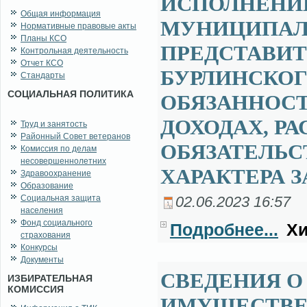
ИСПОЛНЕНИ
Общая информация
МУНИЦИПАЛ
Нормативные правовые акты
Планы КСО
ПРЕДСТАВИТ
Контрольная деятельность
Отчет КСО
БУРЛИНСКОГ
Стандарты
СОЦИАЛЬНАЯ ПОЛИТИКА
ОБЯЗАННОСТ
ДОХОДАХ, Р
Труд и занятость
Районный Совет ветеранов
ОБЯЗАТЕЛЬ
Комиссия по делам
несовершеннолетних
ХАРАКТЕРА З
Здравоохранение
Образование
Социальная защита
02.06.2023 16:57
населения
Фонд социального
Подробнее...
Хи
страхования
Конкурсы
Документы
СВЕДЕНИЯ О 
ИЗБИРАТЕЛЬНАЯ
КОМИССИЯ
ИМУЩЕСТВЕ 