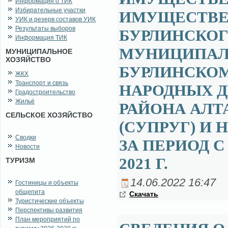
Информация о ТИК
Избирательные участки
ИМУЩЕСТВЕН
УИК и резерв составов УИК
Результаты выборов
БУРЛИНСКОГ
Информация ТИК
МУНИЦИПАЛ
МУНИЦИПАЛЬНОЕ
ХОЗЯЙСТВО
БУРЛИНСКОМ
ЖКХ
Транспорт и связь
НАРОДНЫХ Д
Градостроительство
Жильё
РАЙОНА АЛТ
СЕЛЬСКОЕ ХОЗЯЙСТВО
(СУПРУГ) И
Сводки
ЗА ПЕРИОД С 
Новости
2021 Г.
ТУРИЗМ
14.06.2022 16:47
Гостиницы и объекты
общепита
Ска­чать
Туристические объекты
Перспективы развития
План мероприятий по