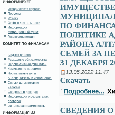
ИНФОРМИРУЕТ
ИМУЩЕСТВЕ
Историческая справка
Персоны
МУНИЦИПАЛ
Розыск
Отчёт о деятельности
ПО ФИНАНСА
Информация
Миграционный пункт
ПОЛИТИКЕ 
Госавтоинспекция
РАЙОНА АЛТ
КОМИТЕТ ПО ФИНАНСАМ
СЕМЕЙ ЗА ПЕ
Бюджет района
Расходные обязательства
31 ДЕКАБРЯ 2
Перспективный фин. план
Комиссия по недоимке
13.05.2022 11:47
Нормативные акты
Ска­чать
Анализ, отчеты и исполнение
Списки должников по
налогам
Подробнее...
Хи
Сведения о доходах
Информация о результатах
проверок
Финансовая грамотность
СВЕДЕНИЯ О
ИНФОРМАЦИЯ ИЗ