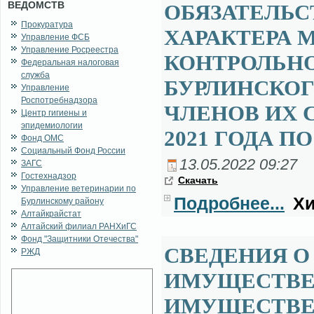
ВЕДОМСТВ
ОБЯЗАТЕЛЬ
Прокуратура
ХАРАКТЕРА
Управление ФСБ
Управление Росреестра
КОНТРОЛЬН
Федеральная налоговая
служба
БУРЛИНСКОГ
Управление
Роспотребнадзора
ЧЛЕНОВ ИХ С
Центр гигиены и
эпидемиологии
2021 ГОДА ПО
Фонд ОМС
Социальный Фонд России
13.05.2022 09:27
ЗАГС
Гостехнадзор
Ска­чать
Управление ветеринарии по
Подробнее...
Хи
Бурлинскому району
Алтайкрайстат
Алтайский филиал РАНХиГС
Фонд "Защитники Отечества"
СВЕДЕНИЯ О 
РЖД
ИМУЩЕСТВЕ 
ИМУЩЕСТВЕ