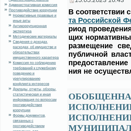
15.05.2023 16:43
Административная комиссия
В со­от­вет­ствии 
Противодействие коррупции
Нормативные правовые и
та Рос­сий­ской Фе
иные акты
Антикоррупционная
ри­од про­ве­де­ни
экспертиза
щих нор­ма­тив­ны
Методические материалы
Сведения о доходах,
раз­ме­ще­ние све
расходах, об имуществе и
пуб­лич­ной вла­с
обязательствах
имущественного характера
предо­став­ле­ние
Комиссия по соблюдению
требований к служебному
ния не осу­ществ­л
поведению и
урегулированию
конфликта интересов
Доклады, отчеты, обзоры,
ОБОБЩЕННА
статистическая и иная
информация по вопросам
ИСПОЛНЕНИ
противодействия
коррупции
ИСПОЛНЕНИ
Формы документов,
связанных с
МУНИЦИПАЛ
противодействием