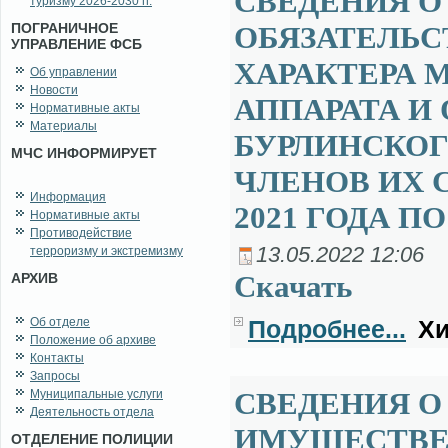
СВЕДЕНИЯ О
туризму 2026-2030 гг.
ПОГРАНИЧНОЕ
ОБЯЗАТЕЛЬ
УПРАВЛЕНИЕ ФСБ
ХАРАКТЕРА
Об управлении
Новости
АППАРАТА И
Нормативные акты
Материалы
БУРЛИНСКОГ
МЧС ИНФОРМИРУЕТ
ЧЛЕНОВ ИХ С
Информация
2021 ГОДА ПО
Нормативные акты
Противодействие
13.05.2022 12:06
терроризму и экстремизму
Ска­чать
АРХИВ
Об отделе
Подробнее...
Хи
Положение об архиве
Контакты
Запросы
СВЕДЕНИЯ О 
Муниципальные услуги
Деятельность отдела
ИМУЩЕСТВЕ 
ОТДЕЛЕНИЕ ПОЛИЦИИ