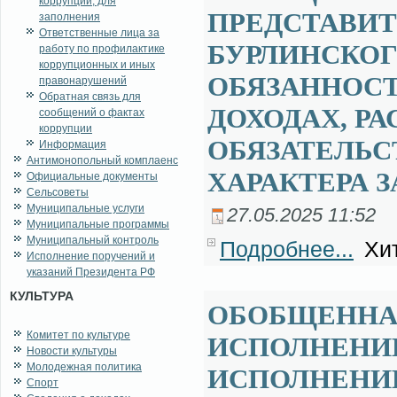
коррупции, для
ПРЕДСТАВИТ
заполнения
Ответственные лица за
БУРЛИНСКОГ
работу по профилактике
коррупционных и иных
ОБЯЗАННОСТ
правонарушений
Обратная связь для
ДОХОДАХ, Р
сообщений о фактах
коррупции
ОБЯЗАТЕЛЬ
Информация
Антимонопольный комплаенс
ХАРАКТЕРА З
Официальные документы
Сельсоветы
Муниципальные услуги
27.05.2025 11:52
Муниципальные программы
Муниципальный контроль
Подробнее...
Хит
Исполнение поручений и
указаний Президента РФ
КУЛЬТУРА
ОБОБЩЕННА
Комитет по культуре
ИСПОЛНЕНИ
Новости культуры
Молодежная политика
ИСПОЛНЕНИ
Спорт