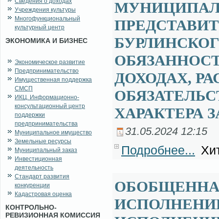
Сведения о доходах
МУНИЦИПАЛ
Учреждения культуры
Многофункциональный
ПРЕДСТАВИТ
культурный центр
БУРЛИНСКОГ
ЭКОНОМИКА И БИЗНЕС
ОБЯЗАННОСТ
Экономическое развитие
Предпринимательство
ДОХОДАХ, Р
Имущественная поддержка
СМСП
ОБЯЗАТЕЛЬ
ИКЦ. Информационно-
консультационный центр
ХАРАКТЕРА З
поддержки
предпринимательства
31.05.2024 12:15
Муниципальное имущество
Земельные ресурсы
Подробнее...
Хит
Муниципальный заказ
Инвестиционная
деятельность
Стандарт развития
ОБОБЩЕННА
конкуренции
Кадастровая оценка
ИСПОЛНЕНИ
КОНТРОЛЬНО-
РЕВИЗИОННАЯ КОМИССИЯ