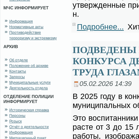
утвер­жден­ные при
МЧС ИНФОРМИРУЕТ
н.
Информация
Подробнее...
Хит
Нормативные акты
Противодействие
терроризму и экстремизму
АРХИВ
ПОДВЕДЕНЫ
КОНКУРСА Д
Об отделе
Положение об архиве
ТРУДА ГЛАЗ
Контакты
Запросы
05.02.2026 14:39
Муниципальные услуги
Деятельность отдела
В 2025 го­ду в кон­
ОТДЕЛЕНИЕ ПОЛИЦИИ
ИНФОРМИРУЕТ
му­ни­ци­паль­ных об
Историческая справка
Персоны
Это вос­пи­тан­ни­к
Розыск
расте от 3 до 15 ле
Отчёт о деятельности
Информация
ра­бо­ты, изоб­ра­ж
Миграционный пункт