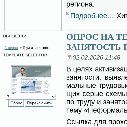
ре­ги­о­на.
Подробнее...
Хит
ОПРОС НА Т
ВЫ ЗДЕСЬ:
ЗАНЯТОСТЬ 
Главная
-> Труд и занятость
TEMPLATE SELECTOR
02.02.2026 11:48
В це­лях ак­ти­ви­за
за­ня­то­сти, вы­яв­
маль­ные тру­до­вые
щих се­рые схе­мы 
по тру­ду и за­ня­т
те­му «Не­фор­маль­
Ссыл­ка для про­хо