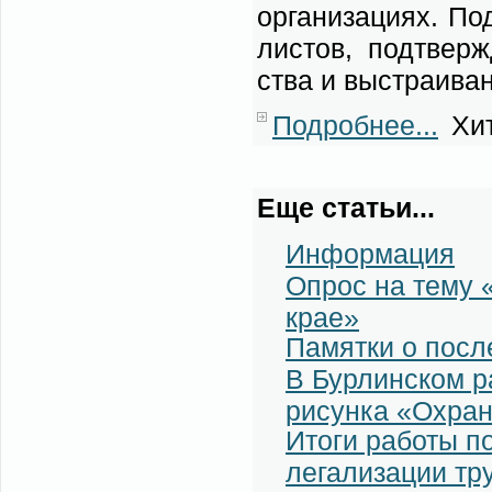
ор­га­ни­за­ци­ях. П
ли­стов, под­твер­ж
ства и вы­стра­и­ва­
Подробнее...
Хит
Еще статьи...
Информация
Опрос на тему 
крае»
Памятки о посл
В Бурлинском р
рисунка «Охран
Итоги работы п
легализации тр