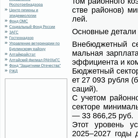
том рай­он­но­го ко
Роспотребнадзора
стве рай­о­нов) ми
Центр гигиены и
эпидемиологии
лей.
Фонд ОМС
Социальный Фонд России
Ос­нов­ные де­та­ли 
ЗАГС
Гостехнадзор
Вне­бюд­жет­ный се
Управление ветеринарии по
Бурлинскому району
маль­ная зар­пла­т
Алтайкрайстат
эф­фи­ци­ен­та и ком
Алтайский филиал РАНХиГС
Фонд "Защитники Отечества"
Бюд­жет­ный сек­тор
РЖД
ет 27 093 руб­ля (бе
са­ций).
С уче­том рай­он­но
сек­то­ре ми­ни­ма
— 33 866,25 руб.
Этот уро­вень уст
2025–2027 го­ды дл