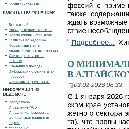
фес­сий с при­ме­н
Госавтоинспекция
КОМИТЕТ ПО ФИНАНСАМ
так­же со­дер­жа­щи
ждать воз­мож­ные у
Бюджет района
ствие не­со­блю­де­
Расходные обязательства
Перспективный фин. план
Комиссия по недоимке
Подробнее...
Хит
Нормативные акты
Анализ, отчеты и исполнение
Списки должников по
О МИНИМАЛЬ
налогам
Сведения о доходах
В АЛТАЙСКОМ
Информация о результатах
проверок
Финансовая грамотность
03.02.2026 08:32
ИНФОРМАЦИЯ ИЗ
ВЕДОМСТВ
С 1 ян­ва­ря 2026 г
Прокуратура
ском крае уста­но
Управление ФСБ
жет­но­го сек­то­ра э
Управление Росреестра
Федеральная налоговая
та), что пре­вы­ша
служба
Управление