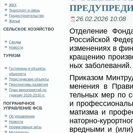
ПРЕДУПРЕДИ
ЖКХ
Транспорт и связь
Градостроительство
26.02.2026 10:08
Жильё
СЕЛЬСКОЕ ХОЗЯЙСТВО
От­де­ле­ние Фон­да
Рос­сий­ской Фе­де­
Сводки
из­ме­не­ни­ях в фи
Новости
кра­ще­нию про­из­в
ТУРИЗМ
ных за­боле­ва­ний.
Гостиницы и объекты
общепита
При­ка­зом Мин­тр­
Туристические объекты
ме­не­ния в Пра­ви­
Перспективы развития
План мероприятий по
тель­ных мер по со­
туризму 2026-2030 гг.
и про­фес­сио­наль
ПОГРАНИЧНОЕ
УПРАВЛЕНИЕ ФСБ
ма­тиз­ма и про­фес
Об управлении
на­тор­но-ку­рорт­но­
Новости
Нормативные акты
вред­ны­ми и (или) 
Материалы