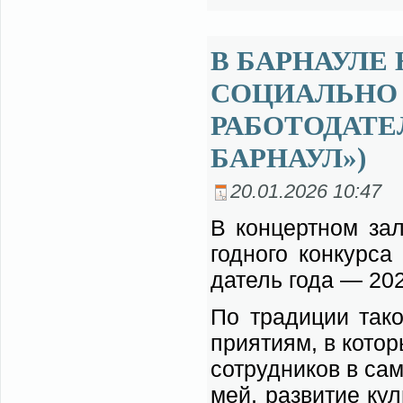
В БАРНАУЛЕ
СОЦИАЛЬНО
РАБОТОДАТЕ
БАРНАУЛ»)
20.01.2026 10:47
В кон­церт­ном за­
год­но­го кон­кур­с
да­тель го­да — 2025
По тра­ди­ции та­ко
при­я­ти­ям, в ко­т
со­труд­ни­ков в са
мей, раз­ви­тие куль