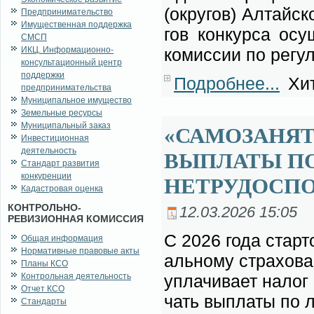
(окру­гов) Ал­тай­с
Предпринимательство
Имущественная поддержка
гов кон­кур­са осу­
СМСП
ИКЦ. Информационно-
ко­мис­сии по ре­гу­
консультационный центр
поддержки
Подробнее...
Хит
предпринимательства
Муниципальное имущество
Земельные ресурсы
Муниципальный заказ
«САМОЗАНЯТ
Инвестиционная
деятельность
ВЫПЛАТЫ П
Стандарт развития
конкуренции
НЕТРУДОСП
Кадастровая оценка
КОНТРОЛЬНО-
12.03.2026 15:05
РЕВИЗИОННАЯ КОМИССИЯ
С 2026 го­да стар­то
Общая информация
Нормативные правовые акты
аль­но­му стра­хо­ва
Планы КСО
Контрольная деятельность
упла­чи­ва­ет на­ло
Отчет КСО
чать вы­пла­ты по л
Стандарты