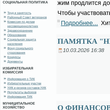
жим про­длит­ся до
СОЦИАЛЬНАЯ ПОЛИТИКА
Чтобы участ­во­вать 
Труд и занятость
Районный Совет ветеранов
Подробнее...
Хит
Комиссия по делам
несовершеннолетних
Здравоохранение
Образование
ПАМЯТКА "Н
Социальная защита
населения
Фонд социального
10.03.2026 16:38
страхования
Конкурсы
Документы
ИЗБИРАТЕЛЬНАЯ
КОМИССИЯ
Информация о ТИК
Избирательные участки
УИК и резерв составов УИК
Результаты выборов
Информация ТИК
МУНИЦИПАЛЬНОЕ
О ФИНАНСО
ХОЗЯЙСТВО