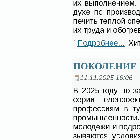
их вы­пол­не­ни­ем.
ду­хе по про­из­вод
пе­чить теп­лой спе
их тру­да и обо­гре­
Подробнее...
Хит
ПОКОЛЕНИЕ
11.11.2025 16:06
В 2025 го­ду по за
се­рии те­ле­про­
про­фес­си­ям в ту­
про­мыш­лен­но­сти.
мо­ло­де­жи и под­р
зы­ва­ют­ся усло­в