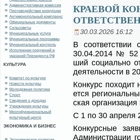
Административная комиссия
КРАЕВОЙ КО
Противодействие коррупции
Антимонопольный комплаенс
ОТВЕТСТВЕН
Официальные документы
Сельсоветы
30.03.2026 16:12
Муниципальные услуги
Муниципальные программы
В со­от­вет­ствии 
Муниципальный контроль
Исполнение поручений и
30.04.2014 № 52 ст
указаний Президента РФ
ший со­ци­аль­но от
КУЛЬТУРА
де­я­тель­но­сти в 20
Комитет по культуре
Кон­курс по­хо­дит 
Новости культуры
Молодежная политика
ет­ся ре­гио­наль­н
Спорт
ская ор­га­ни­за­ция
Сведения о доходах
Учреждения культуры
Многофункциональный
С 1 по 30 ап­ре­ля 
культурный центр
ЭКОНОМИКА И БИЗНЕС
Кон­курс­ные за­яв
Адми­ни­стра­ции го
Экономическое развитие