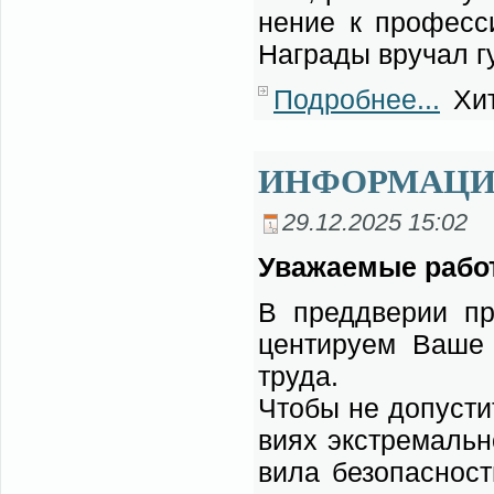
не­ние к про­фес­с
На­гра­ды вру­чал гу
Подробнее...
Хит
ИНФОРМАЦ
29.12.2025 15:02
Ува­жа­е­мые ра­бо­
В пред­две­рии при
цен­ти­ру­ем Ва­ше
тру­да.
Чтобы не до­пу­стит
ви­ях экс­тре­маль­
ви­ла без­опас­но­с